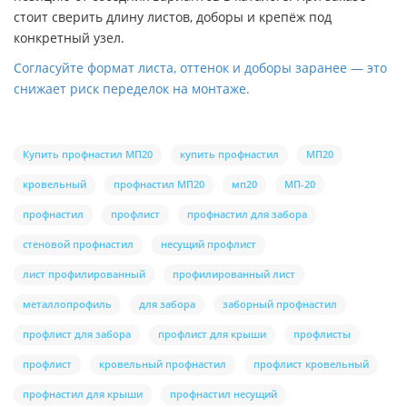
стоит сверить длину листов, доборы и крепёж под
конкретный узел.
Согласуйте формат листа, оттенок и доборы заранее — это
снижает риск переделок на монтаже.
Купить профнастил МП20
купить профнастил
МП20
кровельный
профнастил МП20
мп20
МП-20
профнастил
профлист
профнастил для забора
стеновой профнастил
несущий профлист
лист профилированный
профилированный лист
металлопрофиль
для забора
заборный профнастил
профлист для забора
профлист для крыши
профлисты
профлист
кровельный профнастил
профлист кровельный
профнастил для крыши
профнастил несущий