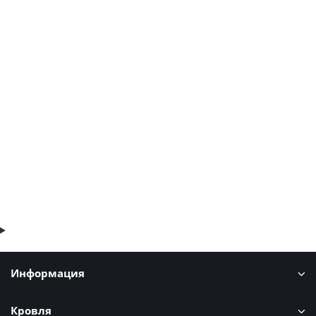
Профлист МП20-1100-0.45 Полиэстер двухсторонний
RAL3005/3005
4 отзыва
466р.
В корзину
Быстрый заказ
Информация
Кровля