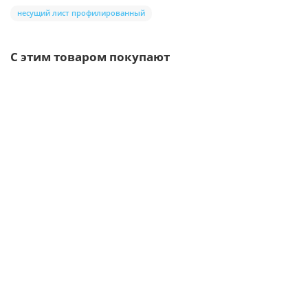
несущий лист профилированный
С этим товаром покупают
/м2
Металлосайдинг - Lбрус 0,45 Полиэстер RAL2004 оранжевый
542р.
В корзину