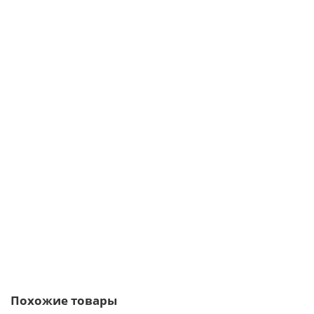
/шт
Планка снегозадержания усиливающая 0,5 Rooftop Matte
205р.
247р.
В корзину
Быстрый заказ
Похожие товары