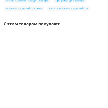
листы профнастила для забора
профлист для забора
профлист для забора цена
купить профлист для забора
С этим товаром покупают
Ваша скидка: -17%
/шт.
Саморезы 5,5х19 RAL 3005
5р.
6р.