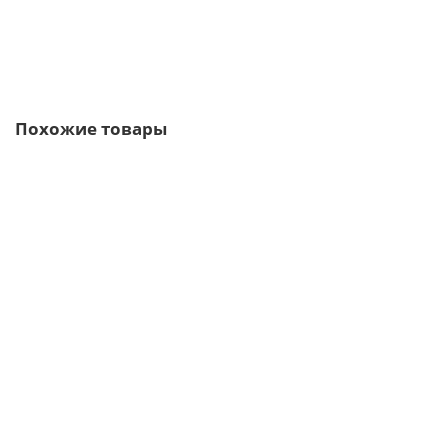
В корзину
Быстрый заказ
Похожие товары
/м2
Профлист С10-1150-0.7 RAL3011 Полиэстер
679р.