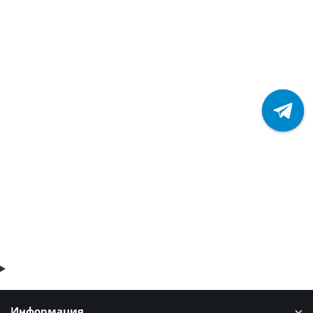
Профлист С10-1150-0.4 RAL5005 Полиэстер.
2 отзыва
361р.
В корзину
Быстрый заказ
Информация