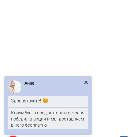
632р.
В корзину
Быстрый заказ
Ваша скидка: -17%
/м2
Анна
Здравствуйте!
Колумбус - город, который сегодня
победил в акции и мы доставляем
в него бесплатно
Профлист С44-1000-0.5 RAL3005 Полиэстер