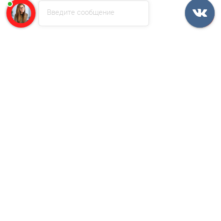
Введите сообщение
543р.
654р.
В корзину
Быстрый заказ
/м2
Профлист С44-1000-0.45 RAL3005 Полиэстер
448р.