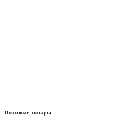
Планка торцевая сегментная 20мм Правая 0,5 PurLite Мatt с
пленкой
362р.
В корзину
Быстрый заказ
Похожие товары
/м2