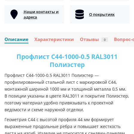
Наши контакты и
О покрытиях
адреса
Описание
Характеристики
Отзывы
Вопрос-
0
Профлист С44-1000-0.5 RAL3011
Полиэстер
Профлист С44-1000-0.5 RAL3011 Полиэстер —
профилированный стальной лист с маркировкой С44,
монтажной шириной 1000 мм и толщиной металла 0,5 мм.
В позиции указаны в цвете RAL3011 и покрытие Полиэстер,
поэтому материал удобно привязывать к проектной
ведомости и схеме наружной отделки.
Геометрия С44 с высотой профиля 44 мм формирует
выраженные продольные ребра и повышает жесткость
листа на изгиб. Изделие не относится к сэндвич-панелям,