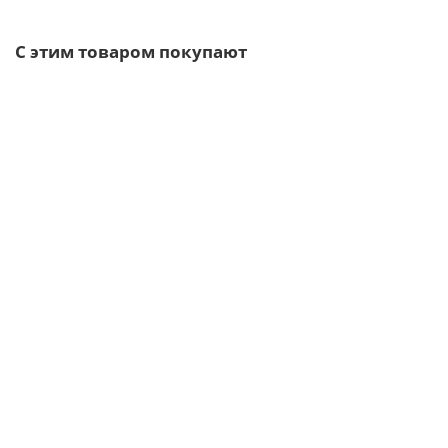
С этим товаром покупают
/шт
Воронка выпускная D125/100-0.6 Пластизол двухсторонний
RAL3005
335р.
В корзину