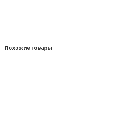
В корзину
Быстрый заказ
Похожие товары
Ваша скидка: -17%
/м2
Профнастил C21-1000-0.7 RAL3009 Полиэстер