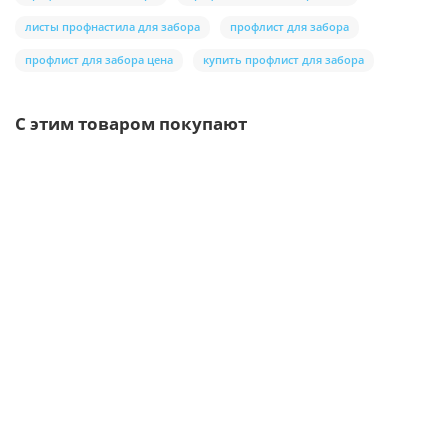
листы профнастила для забора
профлист для забора
профлист для забора цена
купить профлист для забора
С этим товаром покупают
Ваша скидка: -17%
/шт.
Саморезы 5,5х19 RAL 3005
5р.
6р.