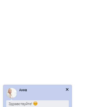
Ваша скидка: -17%
/м2
Профнастил C21-1000-0.5 RAL3020 Полиэстер
617р.
744р.
В корзину
Быстрый заказ
Анна
/м2
Здравствуйте!