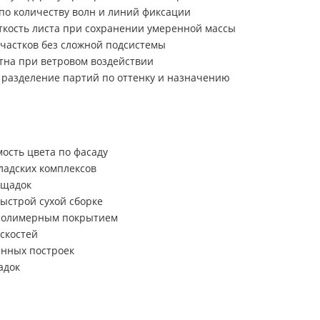
по количеству волн и линий фиксации
ткость листа при сохранении умеренной массы
участков без сложной подсистемы
на при ветровом воздействии
 разделение партий по оттенку и назначению
ость цвета по фасаду
ладских комплексов
ощадок
ыстрой сухой сборке
 полимерным покрытием
скостей
енных построек
адок