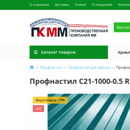
О компании
Доставка
Оплата
О покрытиях
Катало
Все ка
Каталог товаров
Кровл
Профнастил
Профнастил для забора
Профнас
Профнастил C21-1000-0.5 
Ваша скидка: -17%
/м2