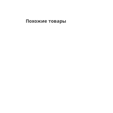
Похожие товары
/м2
Профнастил C21-1000-0.45 RAL6002 Полиэстер
Цвет покрытия:
Толщина металла, мм: