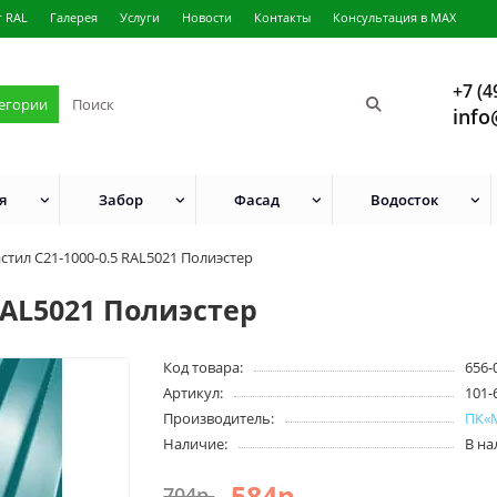
г RAL
Галерея
Услуги
Новости
Контакты
Консультация в MAX
+7 (4
тегории
info
я
Забор
Фасад
Водосток
тил C21-1000-0.5 RAL5021 Полиэстер
RAL5021 Полиэстер
Код товара:
656-
Артикул:
101-
Производитель:
ПК«
Наличие:
В н
584р.
704р.