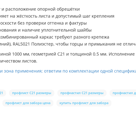
ну и расположение опорной обрешётки
ияет на жёсткость листа и допустимый шаг крепления
оскости без проверки оттенка и фактуры
снования и наличие уплотнительной шайбы
 комбинированный каркас требуют разного крепежа
иний), RAL5021 Полиэстер, чтобы торцы и примыкания не отлич
иной 1000 мм, геометрией C21 и толщиной 0.5 мм. Исполнение 
личеством листов.
 и зона применения; ответим по комплектации одной специфик
21
профлист С21 размеры
профнастил С21 размеры
профнастил д
профлист для забора цена
купить профлист для забора