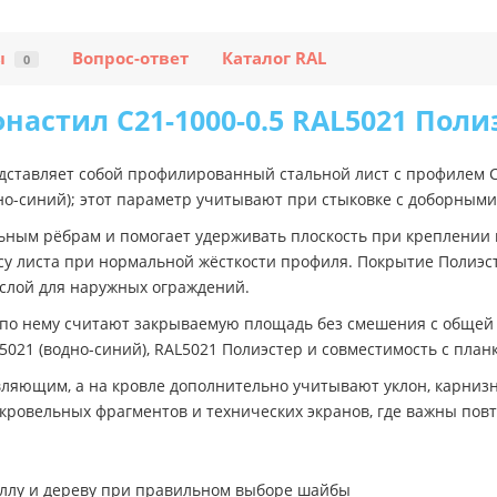
ы
Вопрос-ответ
Каталог RAL
0
настил C21-1000-0.5 RAL5021 Поли
едставляет собой профилированный стальной лист с профилем C
дно-синий); этот параметр учитывают при стыковке с доборным
ьным рёбрам и помогает удерживать плоскость при креплении 
су листа при нормальной жёсткости профиля. Покрытие Полиэс
лой для наружных ограждений.
: по нему считают закрываемую площадь без смешения с общей
5021 (водно-синий), RAL5021 Полиэстер и совместимость с пла
авляющим, а на кровле дополнительно учитывают уклон, карниз
 кровельных фрагментов и технических экранов, где важны пов
аллу и дереву при правильном выборе шайбы