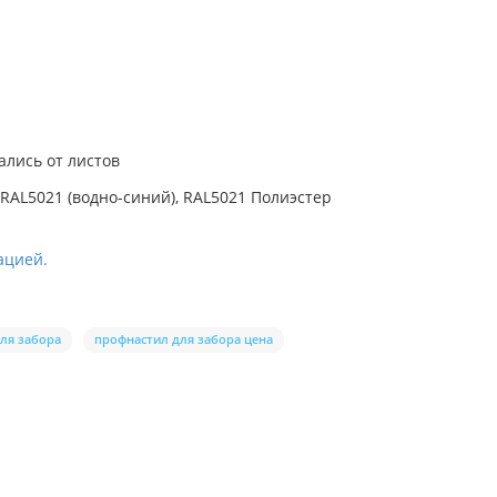
ались от листов
RAL5021 (водно-синий), RAL5021 Полиэстер
ацией.
ля забора
профнастил для забора цена