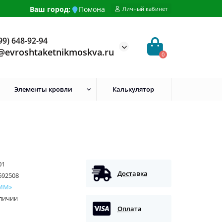
Ваш город:
Помона
Личный кабинет
99) 648-92-94
@evroshtaketnikmoskva.ru
0
Элементы кровли
Калькулятор
01
Доставка
692508
ММ»
аличии
Оплата