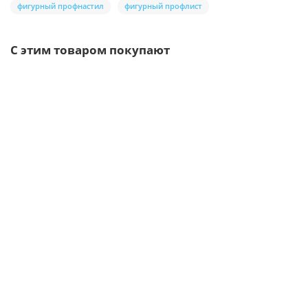
фигурный профнастил
фигурный профлист
С этим товаром покупают
Ваша скидка: -17%
/шт.
Саморезы 4,8х35 RAL 9005
6р.
7р.
В корзину