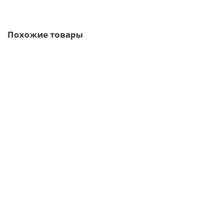
Похожие товары
Ваша скидка: -17%
/м2
Профнастил фигурный C8 - 0,45 ПЭ с пленкой RAL 8017
379р.
457р.
В корзину