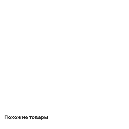
Планка торцевая сегментная 20мм Правая 0,5 PurLite Мatt с
пленкой
362р.
В корзину
Быстрый заказ
Похожие товары