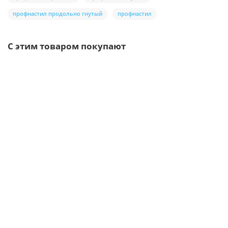
профнастил продольно гнутый
профнастил
С этим товаром покупают
/шт
Воронка выпускная D125/100-0.6 Пластизол двухсторонний
RAL3005
335р.