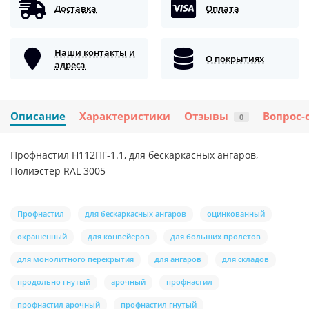
Доставка
Оплата
Наши контакты и
О покрытиях
адреса
Описание
Характеристики
Отзывы
Вопрос-
0
Профнастил H112ПГ-1.1, для бескаркасных ангаров,
Полиэстер RAL 3005
Профнастил
для бескаркасных ангаров
оцинкованный
окрашенный
для конвейеров
для больших пролетов
для монолитного перекрытия
для ангаров
для складов
продольно гнутый
арочный
профнастил
профнастил арочный
профнастил гнутый