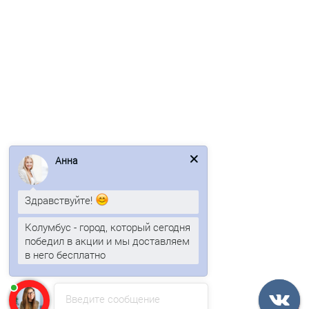
Профнастил H112ПГ-1.1, для бескаркасных ангаров,
Полиэстер RAL 6002
1690р.
2036р.
Анна
В корзину
Здравствуйте!
Быстрый заказ
Колумбус - город, который сегодня
победил в акции и мы доставляем
/м2
в него бесплатно
Введите сообщение