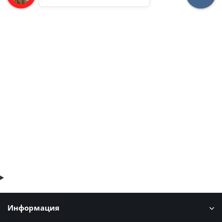
Профнастил H112ПГ-1.1, для бескаркасных ангаров,
Полиэстер RAL 6005
1678р.
В корзину
Быстрый заказ
Информация