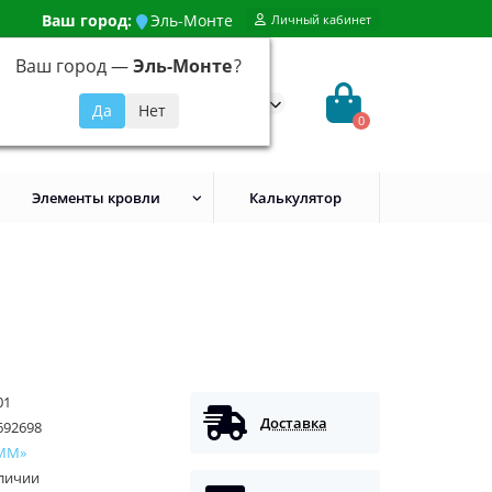
Ваш город:
Эль-Монте
Личный кабинет
Ваш город —
Эль-Монте
?
99) 648-92-94
@evroshtaketnikmoskva.ru
0
Элементы кровли
Калькулятор
01
Доставка
692698
ММ»
аличии