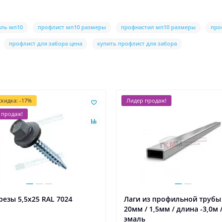
ль мп10
профлист мп10 размеры
профнастил мп10 размеры
про
профлист для забора цена
купить профлист для забора
кидка: -17%
Лидер продаж!
 продаж!
езы 5,5х25 RAL 7024
Лаги из профильной трубы 
20мм / 1,5мм / длина -3,0м 
эмаль