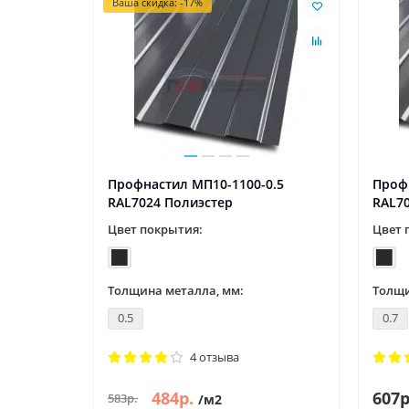
Ваша скидка: -17%
0.7
Профнастил МП10-1100-0.5
Проф
RAL7024 Полиэстер
RAL7
Цвет покрытия:
Цвет 
Толщина металла, мм:
Толщи
0.5
0.7
4 отзыва
484р.
607р
583р.
/м2