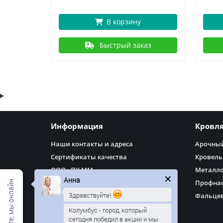
В корзину
аз
Быстрый заказ
Информация
Кровл
Наши контакты и адреса
Арочный
Сертификаты качества
Кровель
ООО «ПК ММ»
Металл
Анна
Доставка
Профнас
Здравствуйте!
Оплата
Фальцев
Политика Безопасности
Колумбус - город, который
сегодня победил в акции и мы
Как оформить заказ