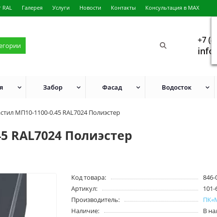
г RAL
Галерея
Услуги
Новости
Контакты
Консультация в MAX
+7 (4
тегории
info
я
Забор
Фасад
Водосток
стил МП10-1100-0.45 RAL7024 Полиэстер
5 RAL7024 Полиэстер
Код товара:
846-
Артикул:
101-
Производитель:
ПК«
Наличие:
В н