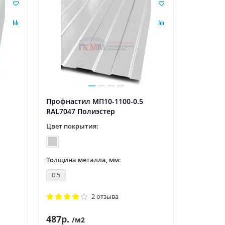
Ваша скидк
Профнастил МП10-1100-0.5
Профнаст
RAL7047 Полиэстер
RAL8017 
Цвет покрытия:
Цвет пок
Толщина металла, мм:
Толщина 
0.5
0.4
2 отзыва
487р.
3
382р.
/м2