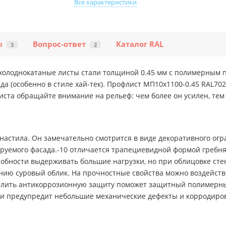
Все характеристики
ы
Вопрос-ответ
Каталог RAL
3
2
холоднокатаные листы стали толщиной 0.45 мм с полимерным 
 (особенно в стиле хай-тек). Профлист МП10х1100-0.45 RAL7024
ста обращайте внимание на рельеф: чем более он усилен, тем
фнастила. Он замечательно смотрится в виде декоративного огр
руемого фасада.-10 отличается трапециевидной формой гребня, 
собности выдерживать большие нагрузки, но при облицовке сте
ию суровый облик. На прочностные свойства можно воздейство
 Усилить антикоррозионную защиту поможет защитный полимерны
о и предупредит небольшие механические дефекты и корродиро