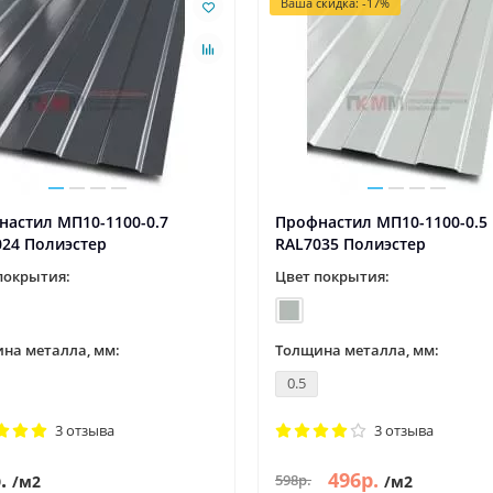
Ваша скидка: -17%
настил МП10-1100-0.7
Профнастил МП10-1100-0.5
024 Полиэстер
RAL7035 Полиэстер
покрытия:
Цвет покрытия:
на металла, мм:
Толщина металла, мм:
0.5
3 отзыва
3 отзыва
.
496р.
598р.
/м2
/м2