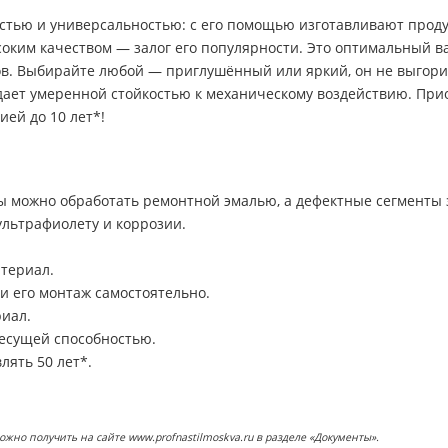
стью и универсальностью: с его помощью изготавливают прод
соким качеством — залог его популярности. Это оптимальный в
в. Выбирайте любой — приглушённый или яркий, он не выгорит,
ает умеренной стойкостью к механическому воздействию. Прио
ией до 10 лет*!
 можно обработать ремонтной эмалью, а дефектные сегменты 
ультрафиолету и коррозии.
териал.
и его монтаж самостоятельно.
риал.
есущей способностью.
лять 50 лет*.
о получить на сайте www.profnastilmoskva.ru в разделе «Документы».