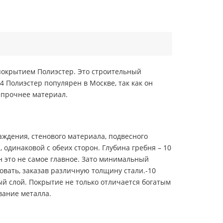
покрытием Полиэстер. Это строительный
 Полиэстер популярен в Москве, так как он
 прочнее материал.
аждения, стенового материала, подвесного
одинаковой с обеих сторон. Глубина гребня – 10
н это не самое главное. Зато минимальный
вать, заказав различную толщину стали.-10
й слой. Покрытие не только отличается богатым
вание металла.