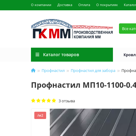
О компании
Доставка
Оплата
О покрытиях
Катало
Все ка
Каталог товаров
Кровл
Профнастил
Профнастил для забора
Профна
Профнастил МП10-1100-0.4
3 отзыва
/м2