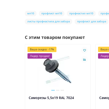
мп10
профлист мп10
профнастил мп10
профи
листы профнастила для забора
профлист для забора
С этим товаром покупают
Ваша скидка: -17%
Ваша с
Лидер продаж!
Лидер
Саморезы 5,5х19 RAL 7024
Самор