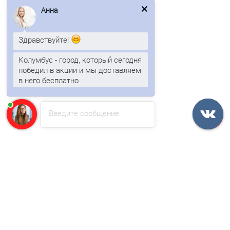
Быстрый заказ
Анна
/м2
Здравствуйте!
Колумбус - город, который сегодня
победил в акции и мы доставляем
в него бесплатно
Введите сообщение
Профнастил МП20-1100-0.5 RAL9002 Полиэстер
463р.
В корзину
Быстрый заказ