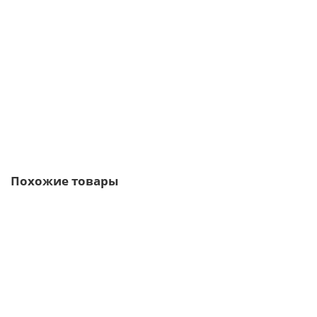
Саморезы 5,5х19 RAL 9006
5р.
6р.
В корзину
Быстрый заказ
Похожие товары
Ваша скидка: -17%
/м2