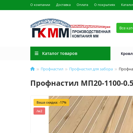
О компании
Доставка
Оплата
О покрытиях
Катало
Все ка
Каталог товаров
Кровл
Профнастил
Профнастил для забора
Профна
Профнастил МП20-1100-0.
Ваша скидка: -17%
/м2