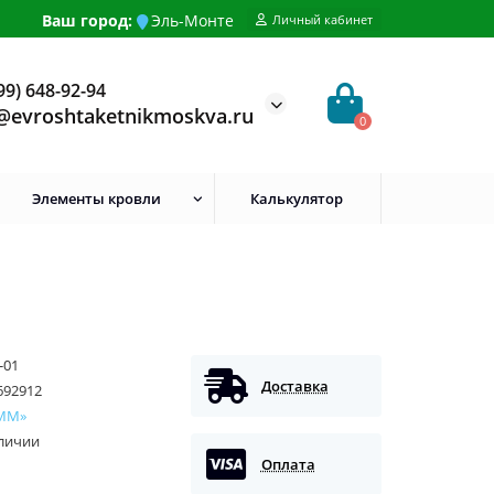
Ваш город:
Эль-Монте
Личный кабинет
99) 648-92-94
@evroshtaketnikmoskva.ru
0
Элементы кровли
Калькулятор
-01
Доставка
692912
ММ»
аличии
Оплата