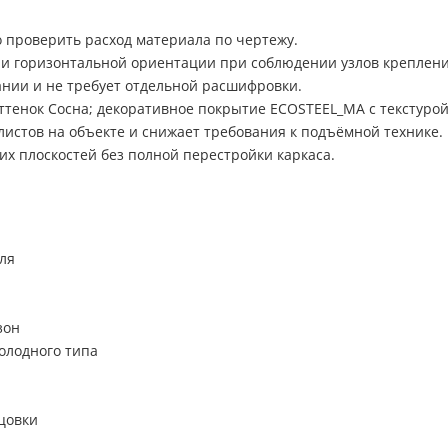
 проверить расход материала по чертежу.
и горизонтальной ориентации при соблюдении узлов креплени
ании и не требует отдельной расшифровки.
ттенок Сосна; декоративное покрытие ECOSTEEL_MA с текстуро
истов на объекте и снижает требования к подъёмной технике.
х плоскостей без полной перестройки каркаса.
ля
зон
олодного типа
цовки