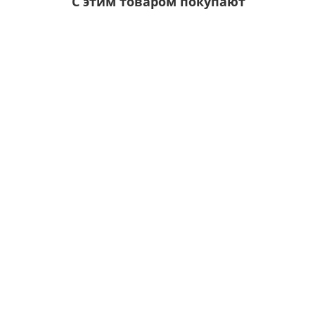
С этим товаром покупают
Ваша скидка: -17%
/шт.
Саморезы 5,5х19 RAL 1015
Цвет покрытия:
5р.
6р.