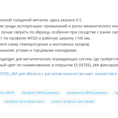
азной толщиной металла: здесь указано 0.5.
м среды эксплуатации, примыканий и риска механического кон
лучше сверить по образцу, особенно при соседстве с ранее с
ст по профилю МП20 и рабочую ширину 1100 мм.
ите схему температурных и монтажных зазоров.
ыкания, углами и торцевыми накладками.
одходит для металлических ограждающих систем, где требуетс
вный цвет по наименованию и покрытие ECOSTEEL_MA фиксирую
TEEL_MA для объекта с расчётом количества карт, нахлёстов 
иль МП20
профлист МП20 размеры
профнастил МП20 размеры
п
профлист для забора цена
купить профлист для забора