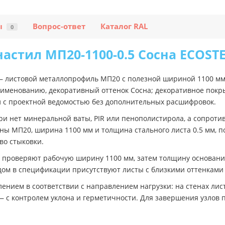
ы
Вопрос-ответ
Каталог RAL
0
астил МП20-1100-0.5 Сосна ECOST
— листовой металлопрофиль МП20 с полезной шириной 1100 м
наименованию, декоративный оттенок Сосна; декоративное пок
л с проектной ведомостью без дополнительных расшифровок.
ри нет минеральной ваты, PIR или пенополистирола, а сопроти
ы МП20, ширина 1100 мм и толщина стального листа 0.5 мм, п
во стыковки.
 проверяют рабочую ширину 1100 мм, затем толщину основания
ядом в спецификации присутствуют листы с близкими оттенками
ением в соответствии с направлением нагрузки: на стенах лист
 — с контролем уклона и герметичности. Для завершения узло