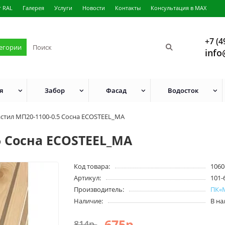
г RAL
Галерея
Услуги
Новости
Контакты
Консультация в MAX
+7 (4
тегории
info
я
Забор
Фасад
Водосток
стил МП20-1100-0.5 Сосна ECOSTEEL_MA
5 Сосна ECOSTEEL_MA
Код товара:
1060
Артикул:
101-
Производитель:
ПК«
Наличие:
В н
675р.
814р.