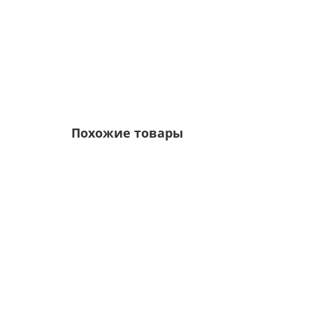
6р.
7р.
Похожие товары
/м2
Профнастил МП20-1100-0.5 ЗолотойДуб ECOSTE