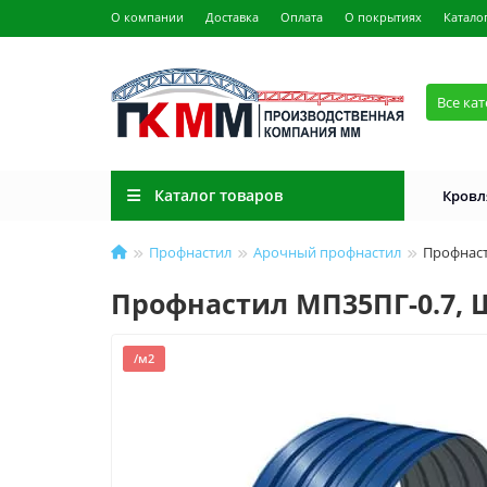
О компании
Доставка
Оплата
О покрытиях
Катало
Все ка
Каталог товаров
Кровл
Профнастил
Арочный профнастил
Профнаст
Профнастил МП35ПГ-0.7, 
/м2