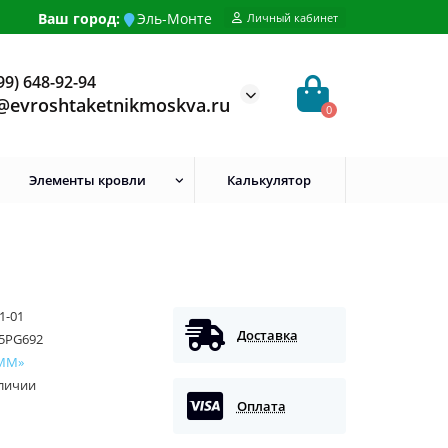
Ваш город:
Эль-Монте
Личный кабинет
99) 648-92-94
@evroshtaketnikmoskva.ru
0
Элементы кровли
Калькулятор
1-01
Доставка
5PG692
ММ»
аличии
Оплата