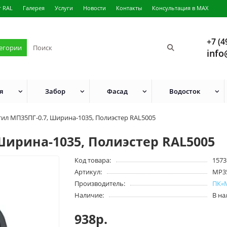
г RAL
Галерея
Услуги
Новости
Контакты
Консультация в MAX
+7 (4
тегории
info
я
Забор
Фасад
Водосток
ил МП35ПГ-0.7, Ширина-1035, Полиэстер RAL5005
Ширина-1035, Полиэстер RAL5005
Код товара:
1573
Артикул:
MP3
Производитель:
ПК«
Наличие:
В н
938р.