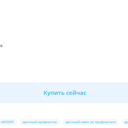
ия
Купить сейчас
л МП35ПГ
арочный профнастил
арочный навес из профнастила
ар