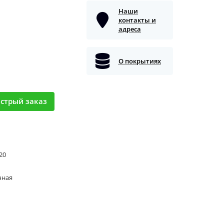
Наши
контакты и
адреса
О покрытиях
стрый заказ
 20
чная