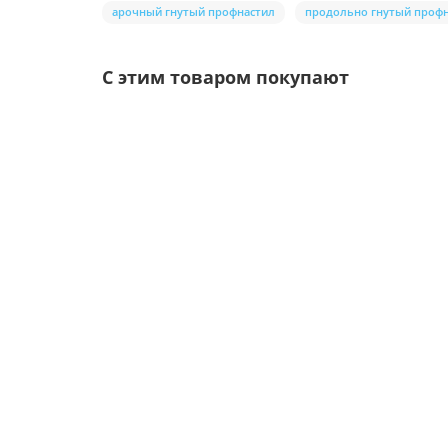
арочный гнутый профнастил
продольно гнутый проф
С этим товаром покупают
/шт
Воронка выпускная D125/100-0.6 Пластизол дв
Цвет покрытия:
Толщина металла, мм: