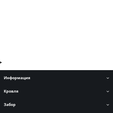
Профнастил МП35-1035-0.5 RAL1015 Полиэстер
466р.
В корзину
Быстрый заказ
Информация
Кровля
Забор