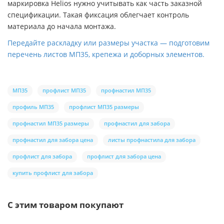
маркировка Helios нужно учитывать как часть заказной
спецификации. Такая фиксация облегчает контроль
материала до начала монтажа.
Передайте раскладку или размеры участка — подготовим
перечень листов МП35, крепежа и доборных элементов.
МП35
профлист МП35
профнастил МП35
профиль МП35
профлист МП35 размеры
профнастил МП35 размеры
профнастил для забора
профнастил для забора цена
листы профнастила для забора
профлист для забора
профлист для забора цена
купить профлист для забора
С этим товаром покупают