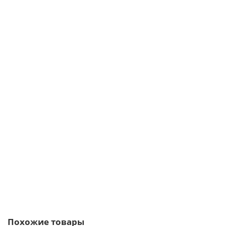
Ваша скидка: -17%
/шт.
Саморезы 5,5х19 RAL 8004
5р.
6р.
В корзину
Быстрый заказ
Похожие товары