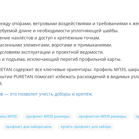
между опорами, ветровыми воздействиями и требованиями к жёс
ребуемой длине и необходимости уплотняющей шайбы.
ение нахлёстов и доступ к крепёжным точкам.
 фасонными элементами, воротами и примыканиями.
условиям эксплуатации и проектной ведомости.
ки и подъёма, исключающий перегиб профильной карты.
ETAN содержит все ключевые ориентиры: профиль МП35, ширин
ытии PURETAN помогает избежать расхождений в видимых узлах
й.
в — это позволит учесть доборы и крепёж.
иль МП35
профлист МП35 размеры
профнастил МП35 размеры
п
профлист для забора цена
купить профлист для забора