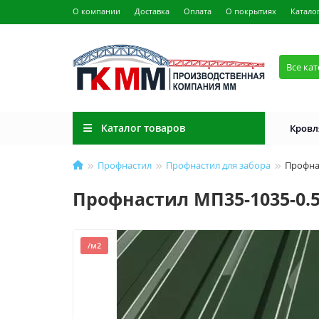
О компании
Доставка
Оплата
О покрытиях
Катало
Все ка
Каталог товаров
Кровл
Профнастил
Профнастил для забора
Профна
Профнастил МП35-1035-0.
/м2