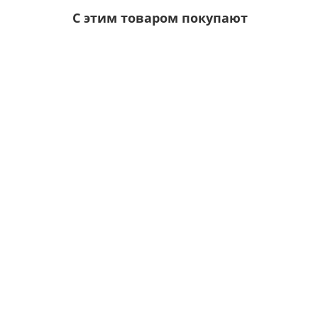
С этим товаром покупают
Ваша скидка: -17%
/шт.
Саморезы 5,5х19 RAL 6020
Цвет покрытия:
5р.
6р.