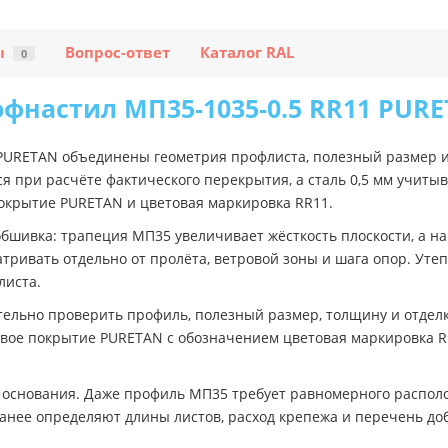
ы
Вопрос-ответ
Каталог RAL
0
фнастил МП35-1035-0.5 RR11 PUR
 PURETAN объединены геометрия профлиста, полезный размер 
я при расчёте фактического перекрытия, а сталь 0,5 мм учитыв
крытие PURETAN и цветовая маркировка RR11.
обшивка: трапеция МП35 увеличивает жёсткость плоскости, а на
матривать отдельно от пролёта, ветровой зоны и шага опор. Ут
листа.
ельно проверить профиль, полезный размер, толщину и отделк
евое покрытие PURETAN с обозначением цветовая маркировка R
и основания. Даже профиль МП35 требует равномерного распол
анее определяют длины листов, расход крепежа и перечень до