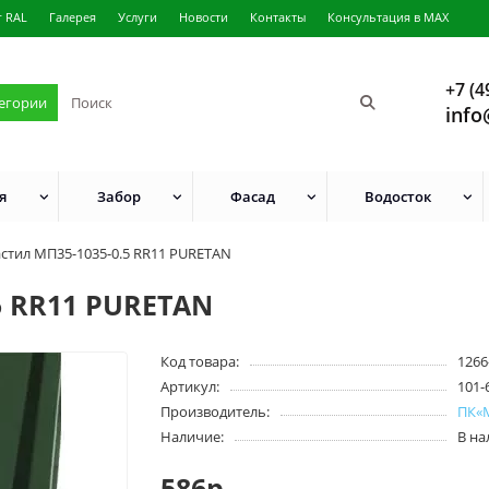
г RAL
Галерея
Услуги
Новости
Контакты
Консультация в MAX
+7 (4
тегории
info
я
Забор
Фасад
Водосток
стил МП35-1035-0.5 RR11 PURETAN
5 RR11 PURETAN
Код товара:
1266
Артикул:
101-
Производитель:
ПК«
Наличие:
В н
586р.