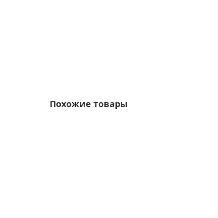
6р.
7р.
Похожие товары
Ваша скидка: -17%
/м2