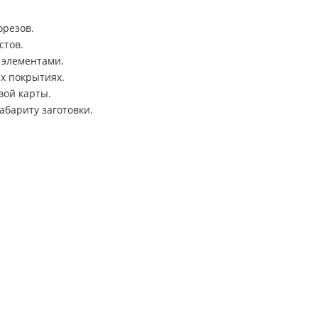
орезов.
стов.
 элементами.
х покрытиях.
вой карты.
бариту заготовки.