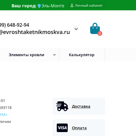
Ваш город:
Эль-Монте
Личный кабинет
99) 648-92-94
@evroshtaketnikmoskva.ru
0
Элементы кровли
Калькулятор
-01
Доставка
693118
ММ»
аличии
Оплата