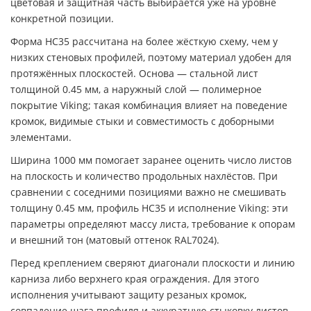
цветовая и защитная часть выбирается уже на уровне
конкретной позиции.
Форма НС35 рассчитана на более жёсткую схему, чем у
низких стеновых профилей, поэтому материал удобен для
протяжённых плоскостей. Основа — стальной лист
толщиной 0.45 мм, а наружный слой — полимерное
покрытие Viking; такая комбинация влияет на поведение
кромок, видимые стыки и совместимость с доборными
элементами.
Ширина 1000 мм помогает заранее оценить число листов
на плоскость и количество продольных нахлёстов. При
сравнении с соседними позициями важно не смешивать
толщину 0.45 мм, профиль НС35 и исполнение Viking: эти
параметры определяют массу листа, требование к опорам
и внешний тон (матовый оттенок RAL7024).
Перед креплением сверяют диагонали плоскости и линию
карниза либо верхнего края ограждения. Для этого
исполнения учитывают защиту резаных кромок,
совпадение шага профиля и аккуратную стыковку листов,