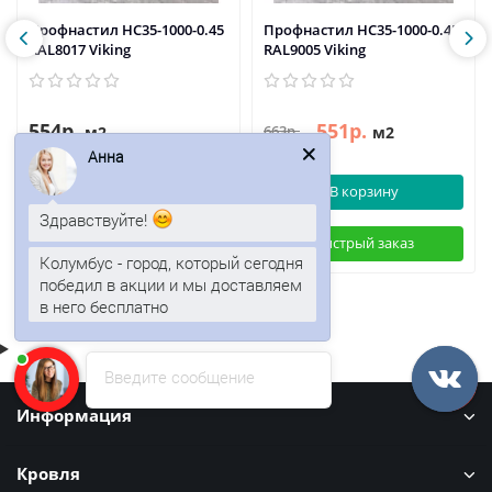
Профнастил НС35-1000-0.45
Профнастил НС35-1000-0.45
RAL8017 Viking
RAL9005 Viking
554р.
551р.
663р.
м2
м2
Анна
В корзину
В корзину
Здравствуйте!
Быстрый заказ
Быстрый заказ
Колумбус - город, который сегодня
победил в акции и мы доставляем
в него бесплатно
Введите сообщение
Информация
Кровля