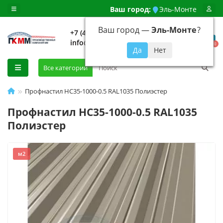
Ваш город:
Эль-Монте
Ваш город —
Эль-Монте
?
+7 (499) 648-92-94
info@evroshtaketnikmoskva.ru
0
Все категории
Профнастил НС35-1000-0.5 RAL1035 Полиэстер
Профнастил НС35-1000-0.5 RAL1035
Полиэстер
м2