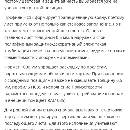
поэтому цветовая и защитная часть выбирается уже на
уровне конкретной позиции.
Профиль НС35 формирует трапециевидную волну, поэтому
лист применяют не только как стеновое заполнение, но и
как элемент с повышенной жёсткостью. Основа —
стальной лист толщиной 0.5 мм, а наружный слой —
полиэфирный защитно-декоративный слой; такая
комбинация влияет на поведение кромок, видимые стыки и
совместимость с доборными элементами.
Формат 1000 мм упрощает раскладку по пролётам,
воротным секциям и обшивочным картам. При сравнении
с соседними позициями важно не смешивать толщину 0.5
мм, профиль НС35 и исполнение Полиэстер: эти
параметры определяют массу листа, требование к опорам
и внешний тон (цвет RAL1035).
Для ровной линии стыков сначала выставляют стартовую
карту, затем контролируют вертикаль или уклон каждого
последующего листа. Для этого исполнения учитывают
защиту резаных кромок, совпадение шага профиля и