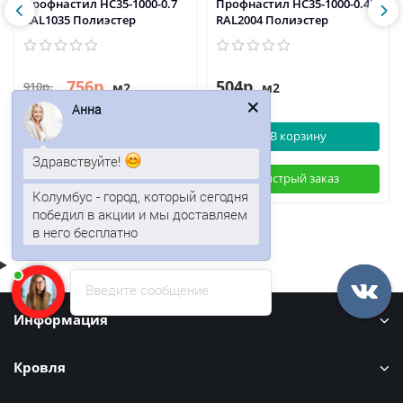
Профнастил НС35-1000-0.7
Профнастил НС35-1000-0.45
RAL1035 Полиэстер
RAL2004 Полиэстер
756р.
504р.
910р.
м2
м2
Анна
В корзину
В корзину
Здравствуйте!
Быстрый заказ
Быстрый заказ
Колумбус - город, который сегодня
победил в акции и мы доставляем
в него бесплатно
Введите сообщение
Информация
Кровля