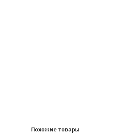
Саморезы 5,5х19 RAL 3005
Цвет покрытия:
5р.
6р.
Похожие товары