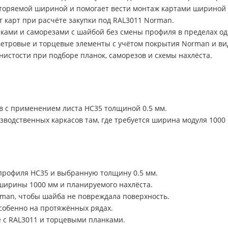
овторяемой шириной и помогает вести монтаж картами шириной 
 карт при расчёте закупки под RAL3011 Norman.
ками и саморезами с шайбой без смены профиля в пределах од
ветровые и торцевые элементы с учётом покрытия Norman и ви
истости при подборе планок, саморезов и схемы нахлёста.
 с применением листа НС35 толщиной 0.5 мм.
зводственных каркасов там, где требуется ширина модуля 1000
 профиля НС35 и выбранную толщину 0.5 мм.
 ширины 1000 мм и планируемого нахлёста.
man, чтобы шайба не повреждала поверхность.
особенно на протяжённых рядах.
е с RAL3011 и торцевыми планками.