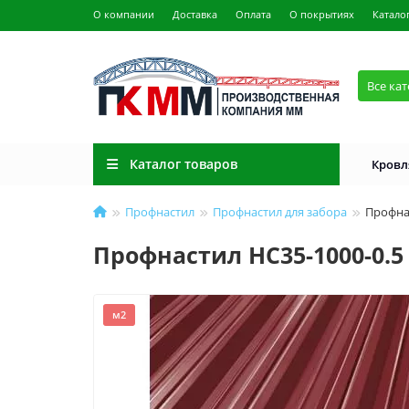
О компании
Доставка
Оплата
О покрытиях
Катало
Все ка
Каталог товаров
Кровл
Профнастил
Профнастил для забора
Профна
Профнастил НС35-1000-0.5
м2