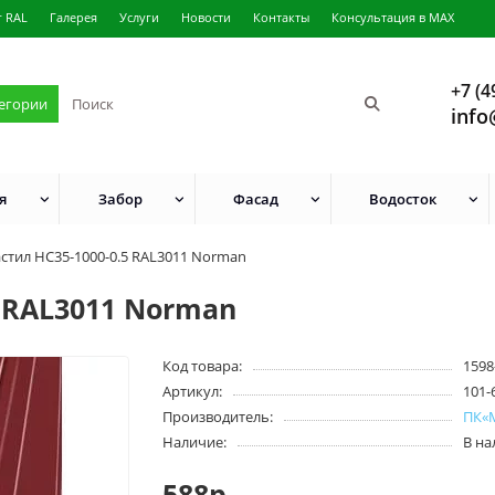
г RAL
Галерея
Услуги
Новости
Контакты
Консультация в MAX
+7 (4
тегории
info
я
Забор
Фасад
Водосток
стил НС35-1000-0.5 RAL3011 Norman
 RAL3011 Norman
Код товара:
1598
Артикул:
101-
Производитель:
ПК«
Наличие:
В н
588р.