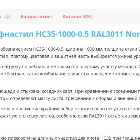
ы
Вопрос-ответ
Каталог RAL
0
фнастил НС35-1000-0.5 RAL3011 No
 обозначением НС35-1000-0.5: ширина 1000 мм, толщина стали 
rman, поэтому цветовая и защитная часть выбирается уже на у
агрузку по рёбрам, а не только по плоскому участку металла. 
е Norman; такая комбинация влияет на поведение кромок, ви
лощади и стыковки соседних карт. При сравнении с соседними 
ры определяют массу листа, требование к опорам и внешний то
резов и положение крайних рёбер относительно несущего осно
уратную стыковку листов, особенно если RAL3011 остаётся зам
ию плоскости на длинных участках для листа НС35 при толщине