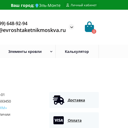
Ваш город:
Эль-Монте
Личный кабинет
99) 648-92-94
@evroshtaketnikmoskva.ru
0
Элементы кровли
Калькулятор
-01
Доставка
693450
ММ»
аличии
Оплата