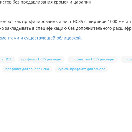
листов без продавливания кромок и царапин.
меняют как профилированный лист НС35 с шириной 1000 мм и 
бно закладывать в спецификацию без дополнительного расшиф
лементами и существующей облицовкой.
ль НС35
профлист НС35 размеры
профнастил НС35 размеры
проф
профлист для забора цена
купить профлист для забора