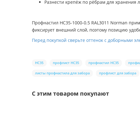
Разнести крепёж по рёбрам для хранения 
Профнастил НС35-1000-0.5 RAL3011 Norman при
фиксирует внешний слой, поэтому позицию удо
Перед покупкой сверьте оттенок с доборными э
НС35
профлист НС35
профнастил НС35
профи
листы профнастила для забора
профлист для забора
С этим товаром покупают
Ваша скидка: -17%
/шт.