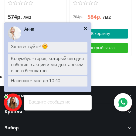
574р.
584р.
704р.
/м2
/м2
Анна
В корзину
В корзину
Здравствуйте!
Быстрый заказ
Быстрый заказ
Колумбус - город, который сегодня
победил в акции и мы доставляем
в него бесплатно
Напишите мне до 10:40
Информация
Введите сообщение
Кровля
Забор