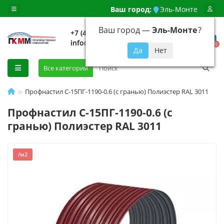
Ваш город:
Эль-Монте
Ваш город —
Эль-Монте
?
+7 (499) 648-92-94
info@evroshtaketnikmoskva.ru
0
Все категории
Профнастил С-15ПГ-1190-0.6 (с гранью) Полиэстер RAL 3011
Профнастил С-15ПГ-1190-0.6 (с
гранью) Полиэстер RAL 3011
/м2