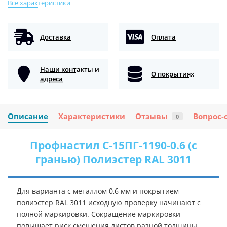
Все характеристики
Доставка
Оплата
Наши контакты и
О покрытиях
адреса
Описание
Характеристики
Отзывы
Вопрос-
0
Профнастил С-15ПГ-1190-0.6 (с
гранью) Полиэстер RAL 3011
Для варианта с металлом 0,6 мм и покрытием
полиэстер RAL 3011 исходную проверку начинают с
полной маркировки. Сокращение маркировки
повышает риск смешения листов разной толщины