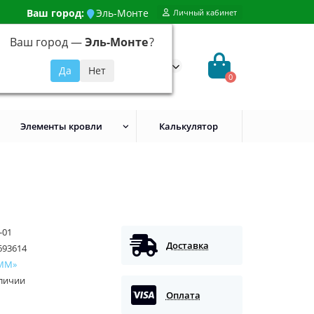
Ваш город:
Эль-Монте
Личный кабинет
Ваш город —
Эль-Монте
?
99) 648-92-94
@evroshtaketnikmoskva.ru
0
Элементы кровли
Калькулятор
-01
Доставка
693614
ММ»
аличии
Оплата