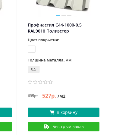
Профнастил С44-1000-0.5
Профнаст
RAL9010 Полиэстер
RAL9010 
Цвет покрытия:
Цвет пок
Толщина металла, мм:
Толщина 
0.5
0.8
527р.
714р.
635р.
/м2
/
В корзину
Быстрый заказ