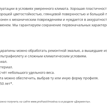
уатации в условиях умеренного климата. Хорошая пластичност
орошей цветостойкостью, глянцевой поверхностью и большой па
клонен к механическим повреждениям и нуждается в аккуратнос
еменем. Мы гарантируем сохранение первоначальных характерис
арапины можно обработать ремонтной эмалью, а вышедшие из 
ультрафиолету и сложным климатическим условиям.
риал.
териал.
счёт небольшого удельного веса.
та можно обеспечить, выбрав ту или иную форму профиля.
50 лет*.
о получить на сайте www.profnastilmoskva.ru в разделе «Документы».