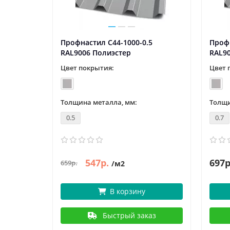
5
Профнастил С44-1000-0.5
Профн
RAL9006 Полиэстер
RAL9
Цвет покрытия:
Цвет 
Толщина металла, мм:
Толщи
0.5
0.7
547р.
697р
659р.
/м2
В корзину
аз
Быстрый заказ