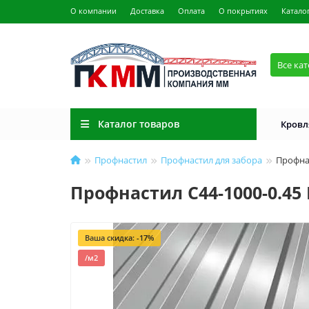
О компании
Доставка
Оплата
О покрытиях
Катало
Все ка
Каталог товаров
Кровл
Профнастил
Профнастил для забора
Профнас
Профнастил С44-1000-0.45
Ваша скидка: -17%
/м2