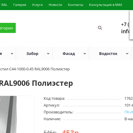
г RAL
Галерея
Услуги
Новости
Контакты
Консультация в MAX
+7 (4
тегории
info
я
Забор
Фасад
Водосток
тил С44-1000-0.45 RAL9006 Полиэстер
 RAL9006 Полиэстер
Код товара:
1762
Артикул:
101-
Производитель:
ПК«
Наличие:
В н
453р.
546р.