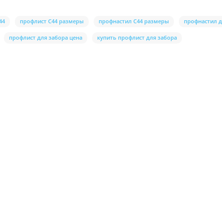
44
профлист С44 размеры
профнастил С44 размеры
профнастил д
профлист для забора цена
купить профлист для забора