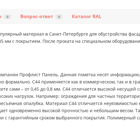
ы
Вопрос-ответ
Каталог RAL
0
0
пулярный материал в Санкт-Петербурге для обустройства фаса
5 мм с покрытием. После проката на специальном оборудован
.
мпании Профлист Панель. Данная пометка несёт информацию, 
о формально. С44 применяется как в коммерческом, так и в гр
ете сами – от 0,45 до 0,8 мм. С44 отличается высокой несущей
ысоких нагрузок. Например: ограждения для частных территор
 несъёмная опалубка. Материал С44 отличается неуязвимостью 
ает одновременно высокой прочностью и небольшим весом. Так
твии с гарантийным сроком выбранного покрытия. Полимерный с