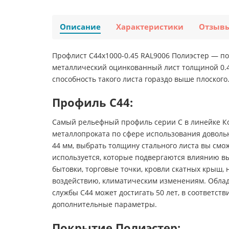
Описание
Характеристики
Отзыв
Профлист С44х1000-0.45 RAL9006 Полиэстер — по
металлический оцинкованный лист толщиной 0.4
способность такого листа гораздо выше плоского
Профиль С44:
Самый рельефный профиль серии С в линейке Ко
металлопроката по сфере использования довольн
44 мм, выбрать толщину стального листа вы смож
используется, которые подвергаются влиянию в
бытовки, торговые точки, кровли скатных крыш,
воздействию, климатическим изменениям. Облад
службы С44 может достигать 50 лет, в соответс
дополнительные параметры.
Покрытие Полиэстер: