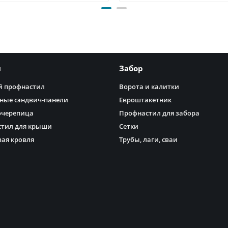
я
Забор
 профнастил
Ворота и калитки
ные сэндвич-панели
Евроштакетник
очерепица
Профнастил для забора
тил для крыши
Сетки
ая кровля
Трубы, лаги, сваи