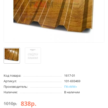
Код товара:
1617-01
Артикул:
101-693469
Производитель:
ПК«ММ»
Наличие:
В наличии
838р.
1010р.