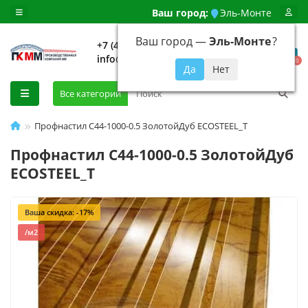
Ваш город:
Эль-Монте
Ваш город —
Эль-Монте
?
+7 (499) 648-92-94
info@evroshtaketnikmoskva.ru
0
Все категории
Профнастил С44-1000-0.5 ЗолотойДуб ECOSTEEL_T
Профнастил С44-1000-0.5 ЗолотойДуб
ECOSTEEL_T
Ваша скидка: -17%
/м2