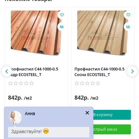
Профнастил С44-1000-0.5
Профнастил С44-1000-0.5
Кедр ECOSTEEL_T
Сосна ECOSTEEL_T
842р.
842р.
/м2
/м2
Анна
В корзину
В корзину
Быстрый заказ
Быстрый заказ
Здравствуйте!