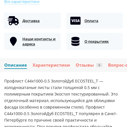
Все характеристики
Доставка
Оплата
Наши контакты и
О покрытиях
адреса
Описание
Характеристики
Отзывы
Вопрос-
0
Профлист С44х1000-0.5 ЗолотойДуб ECOSTEEL_T —
холоднокатаные листы стали толщиной 0.5 мм с
полимерным покрытием Экостил текстурированный. Это
отделочный материал, использующийся для облицовки
фасада (особенно в современном стиле). Профлист
С44х1000-0.5 ЗолотойДуб ECOSTEEL_T популярен в Санкт-
Петербурге по причине своей практичности и
экономичности. При покупке профнастила обращайте