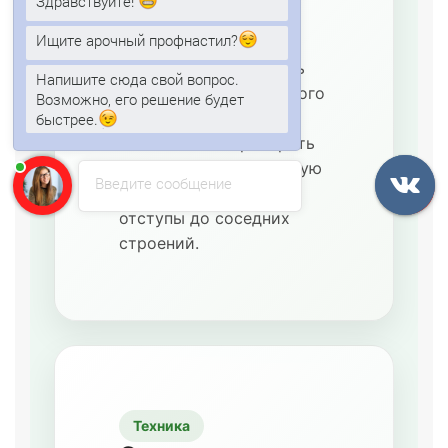
Здравствуйте!
Арочная геометрия
Ищите арочный профнастил?
позволяет перекрыть
значительную площадь
Напишите сюда свой вопрос.
без устройства сложного
Возможно, его решение будет
металлокаркаса. До
быстрее.
заказа важно проверить
габариты ворот, рабочую
Введите сообщение
высоту погрузчика и
отступы до соседних
строений.
Техника