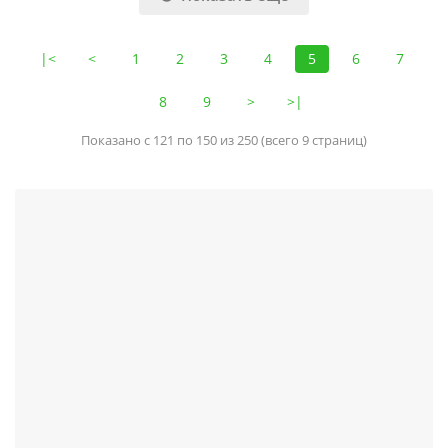
|<
<
1
2
3
4
5
6
7
8
9
>
>|
Показано с 121 по 150 из 250 (всего 9 страниц)