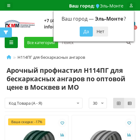
Ваш город:
Эль-Монте
Ваш город —
Эль-Монте
?
+7 (499) 648-92-94
info@evroshtaketnikmoskva.ru
0
Все категории
Н114ПГ для бескаркасных ангаров
Арочный профнастил Н114ПГ для
бескаркасных ангаров по оптовой
цене в Москвев и МО
Ваша скидка: -17%