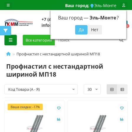
Ваш город:
Эль-Монте
Ваш город —
Эль-Монте
?
+7 (499) 648-92-94
info@evroshtaketnikmoskva.ru
0
Все категории
Профнастил с нестандартной шириной МП18
Профнастил с нестандартной
шириной МП18
Ваша скидка: -17%