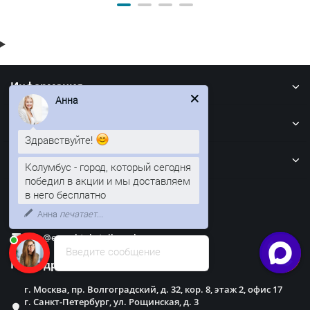
Информация
Анна
Кровля
Здравствуйте!
Забор
Колумбус - город, который сегодня
победил в акции и мы доставляем
в него бесплатно
Наши контакты
Анна
печатает...
info@evroshtaketnikmoskva.ru
Введите сообщение
Наш адрес
г. Москва, пр. Волгоградский, д. 32, кор. 8, этаж 2, офис 17
г. Санкт-Петербург, ул. Рощинская, д. 3