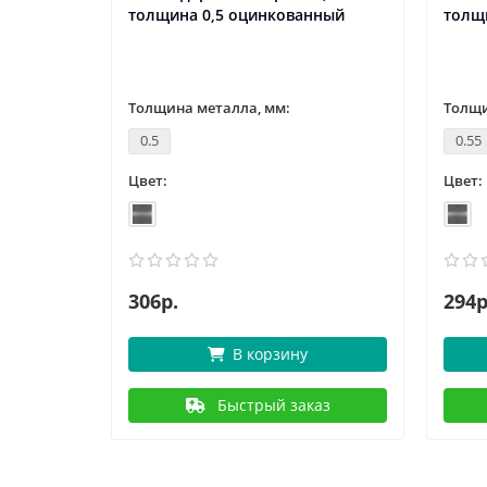
ный
толщина 0,5 оцинкованный
толщ
Толщина металла, мм:
Толщи
0.5
0.55
Цвет:
Цвет:
306р.
294р
В корзину
аз
Быстрый заказ