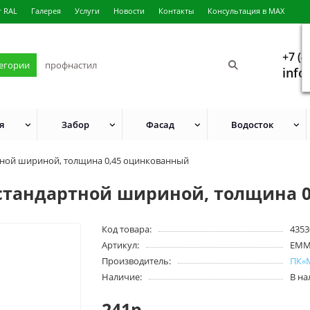
г RAL
Галерея
Услуги
Новости
Контакты
Консультация в MAX
+7 (4
тегории
info
я
Забор
Фасад
Водосток
ртной шириной, толщина 0,45 оцинкованный
естандартной шириной, толщина 
Код товара:
4353
Артикул:
EMM
Производитель:
ПК«
Наличие:
В н
241р.