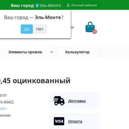
Ваш город:
Эль-Монте
Личный кабинет
Ваш город —
Эль-Монте
?
99) 648-92-94
@evroshtaketnikmoskva.ru
0
Элементы кровли
Калькулятор
0,45 оцинкованный
0-01
Доставка
S-00422
ММ»
аличии
Оплата