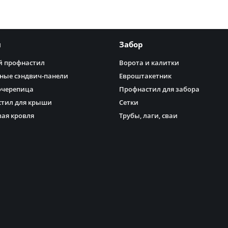
я
Забор
 профнастил
Ворота и калитки
ные сэндвич-панели
Евроштакетник
очерепица
Профнастил для забора
тил для крыши
Сетки
ая кровля
Трубы, лаги, сваи