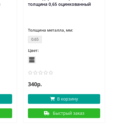
й
толщина 0,65 оцинкованный
толщина
Толщина металла, мм:
Толщина 
0.65
0.7
Цвет:
Цвет:
340р.
354р.
В корзину
Быстрый заказ