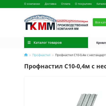
О компании
Доставка
Оплата
О покрытиях
Катало
Все ка
Каталог товаров
Кровл
Профнастил
Профнастил С10-0,4м с нестанда
Профнастил С10-0,4м с н