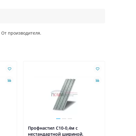
 От производителя.
Профнастил С10-0,4м с
Профнаст
нестандартной шириной,
нестанд