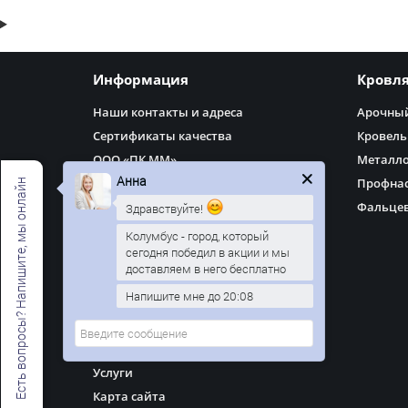
Информация
Кровл
Наши контакты и адреса
Арочный
Сертификаты качества
Кровель
ООО «ПК ММ»
Металл
Анна
Доставка
Профнас
Есть вопросы? Напишите, мы онлайн
Оплата
Фальцев
Здравствуйте!
Политика Безопасности
Колумбус - город, который
сегодня победил в акции и мы
Как оформить заказ
доставляем в него бесплатно
Условия соглашения
Напишите мне до 20:08
О покрытиях
Каталог RAL
Готовые работы наших клиентов
Услуги
Карта сайта