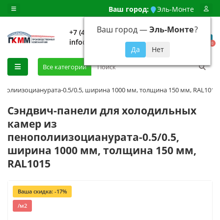
Ваш город:
Эль-Монте
Ваш город —
Эль-Монте
?
+7 (499) 648-92-94
info@evroshtaketnikmoskva.ru
0
Все категории
полиизоцианурата-0.5/0.5, ширина 1000 мм, толщина 150 мм, RAL1015
Сэндвич-панели для холодильных
камер из
пенополиизоцианурата-0.5/0.5,
ширина 1000 мм, толщина 150 мм,
RAL1015
Ваша скидка: -17%
/м2