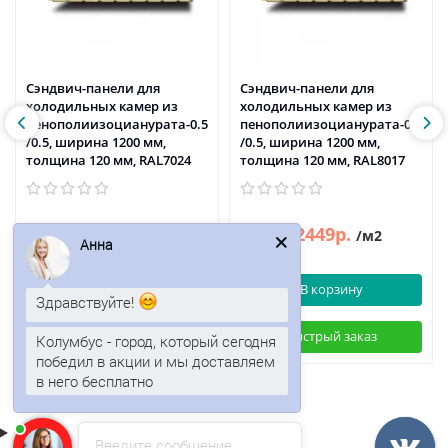
Сэндвич-панели для
Сэндвич-панели для
холодильных камер из
холодильных камер из
пенополиизоцианурата-0.5
пенополиизоцианурата-0.5
/0.5, ширина 1200 мм,
/0.5, ширина 1200 мм,
толщина 120 мм, RAL7024
толщина 120 мм, RAL8017
2449р.
2449р.
2951р.
2951р.
/м2
/м2
Анна
В корзину
В корзину
Здравствуйте!
Быстрый заказ
Быстрый заказ
Колумбус - город, который сегодня
победил в акции и мы доставляем
в него бесплатно
Введите сообщение