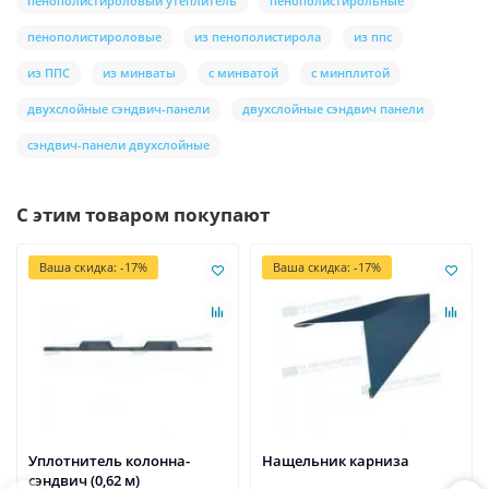
пенополистироловый утеплитель
пенополистирольные
пенополистироловые
из пенополистирола
из ппс
из ППС
из минваты
с минватой
с минплитой
двухслойные сэндвич-панели
двухслойные сэндвич панели
сэндвич-панели двухслойные
С этим товаром покупают
Ваша скидка: -17%
Ваша скидка: -17%
Уплотнитель колонна-
Нащельник карниза
сэндвич (0,62 м)