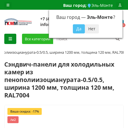
Ваш город:
Эль-Монте
Ваш город —
Эль-Монте
?
+7 (499) 648-92-94
info@evroshtaketnikmoskva.ru
0
Все категории
полиизоцианурата-0.5/0.5, ширина 1200 мм, толщина 120 мм, RAL7004
Сэндвич-панели для холодильных
камер из
пенополиизоцианурата-0.5/0.5,
ширина 1200 мм, толщина 120 мм,
RAL7004
Ваша скидка: -17%
/м2