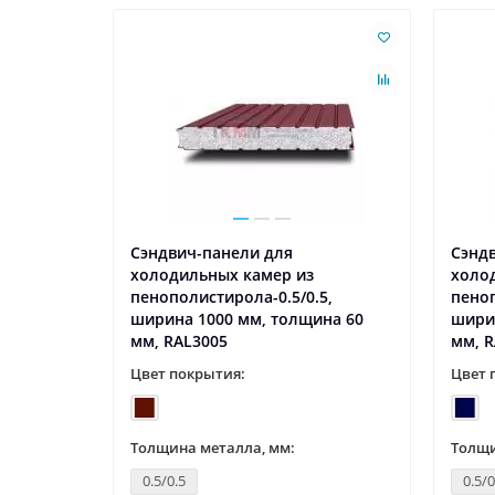
Сэндвич-панели для
Сэнд
холодильных камер из
холо
5,
пенополистирола-0.5/0.5,
пеноп
на 60
ширина 1000 мм, толщина 60
шири
мм, RAL3005
мм, R
Цвет покрытия:
Цвет 
Толщина металла, мм:
Толщи
0.5/0.5
0.5/0