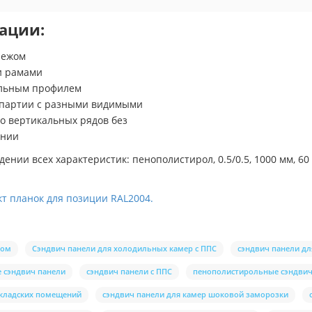
ации:
пежом
и рамами
ольным профилем
 партии с разными видимыми
о вертикальных рядов без
ении
ении всех характеристик: пенополистирол, 0.5/0.5, 1000 мм, 60
кт планок для позиции RAL2004.
лом
Сэндвич панели для холодильных камер с ППС
сэндвич панели д
 сэндвич панели
сэндвич панели с ППС
пенополистирольные сэндвич
складских помещений
сэндвич панели для камер шоковой заморозки