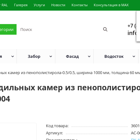
г RAL
Галерея
Услуги
Новости
Контакты
Консультация в MAX
+7 (4
тегории
info
я
Забор
Фасад
Водосток
ых камер из пенополистирола-0.5/0.5, ширина 1000 мм, толщина 60 мм
дильных камер из пенополистирол
004
Код товара:
3601
Артикул:
AC-0
Производитель:
ПК«