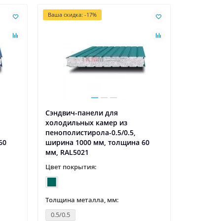
Ваша скидка: -17%
Ваша скидк
Сэндвич-панели для
Сэндвич-
холодильных камер из
холодил
пенополистирола-0.5/0.5,
пенополи
60
ширина 1000 мм, толщина 60
ширина 1
мм, RAL5021
мм, RAL6
Цвет покрытия:
Цвет пок
Толщина металла, мм:
Толщина 
0.5/0.5
0.5/0.5