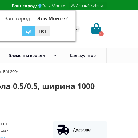
Ваш город:
Эль-Монте
Личный кабинет
Ваш город —
Эль-Монте
?
99) 648-92-94
@evroshtaketnikmoskva.ru
0
Элементы кровли
Калькулятор
, RAL2004
а-0.5/0.5, ширина 1000
0-01
Доставка
6982
ММ»