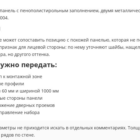
панель с пенополистирольным заполнением, двумя металличес
004.
я
е может сопоставить позицию с похожей панелью, которая не по
признак для лицевой стороны: по нему уточняют шайбы, нащел
а, но другого оттенка.
ужно передать:
уп к монтажной зоне
ые профили
 60 мм и шириной 1000 мм
мые стороны панели
ложение дверных проемов
аправление набора
араметры не приходится искать в отдельных комментариях. Тол
рядов по стене.