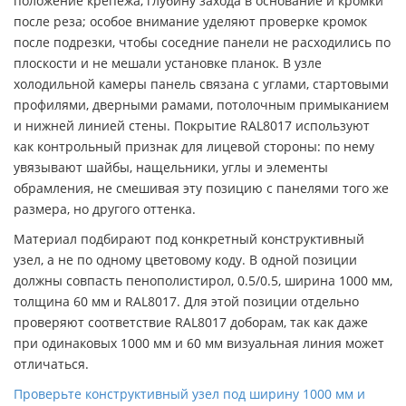
положение крепежа, глубину захода в основание и кромки
после реза; особое внимание уделяют проверке кромок
после подрезки, чтобы соседние панели не расходились по
плоскости и не мешали установке планок. В узле
холодильной камеры панель связана с углами, стартовыми
профилями, дверными рамами, потолочным примыканием
и нижней линией стены. Покрытие RAL8017 используют
как контрольный признак для лицевой стороны: по нему
увязывают шайбы, нащельники, углы и элементы
обрамления, не смешивая эту позицию с панелями того же
размера, но другого оттенка.
Материал подбирают под конкретный конструктивный
узел, а не по одному цветовому коду. В одной позиции
должны совпасть пенополистирол, 0.5/0.5, ширина 1000 мм,
толщина 60 мм и RAL8017. Для этой позиции отдельно
проверяют соответствие RAL8017 доборам, так как даже
при одинаковых 1000 мм и 60 мм визуальная линия может
отличаться.
Проверьте конструктивный узел под ширину 1000 мм и