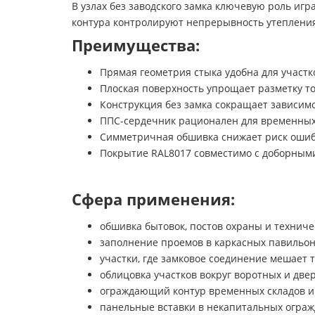
В узлах без заводского замка ключевую роль игр
контура контролируют непрерывность утепления
Преимущества:
Прямая геометрия стыка удобна для участк
Плоская поверхность упрощает разметку то
Конструкция без замка сокращает зависимо
ППС-сердечник рационален для временных,
Симметричная обшивка снижает риск ошиб
Покрытие RAL8017 совместимо с доборными
Сфера применения:
обшивка бытовок, постов охраны и техниче
заполнение проемов в каркасных павильо
участки, где замковое соединение мешает 
облицовка участков вокруг воротных и две
ограждающий контур временных складов и
панельные вставки в некапитальных огра