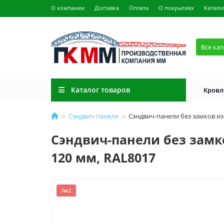
О компании
Доставка
Оплата
О покрытиях
Катало
Все ка
Каталог товаров
Кровл
Сэндвич панели
Сэндвич-панели без замков из
Сэндвич-панели без замко
120 мм, RAL8017
/м2