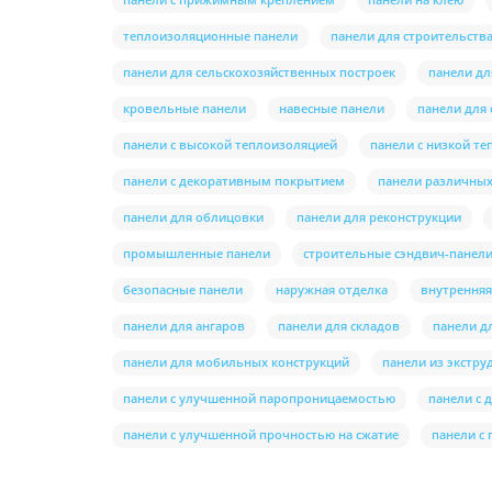
теплоизоляционные панели
панели для строительств
панели для сельскохозяйственных построек
панели д
кровельные панели
навесные панели
панели для 
панели с высокой теплоизоляцией
панели с низкой т
панели с декоративным покрытием
панели различны
панели для облицовки
панели для реконструкции
промышленные панели
строительные сэндвич-панел
безопасные панели
наружная отделка
внутренняя
панели для ангаров
панели для складов
панели д
панели для мобильных конструкций
панели из экстру
панели с улучшенной паропроницаемостью
панели с 
панели с улучшенной прочностью на сжатие
панели с