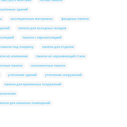
ышленных зданий
лы
изоляционные материалы
фасадные панели
ждений
панели для холодных складов
золяцией
панели с пароизоляцией
панели под покраску
панели для отделки
ели из алюминия
панели из нержавеющей стали
вечные панели
экономичные панели
утепление зданий
утепление сооружений
панели для временных сооружений
азначения
анели для нежилых помещений