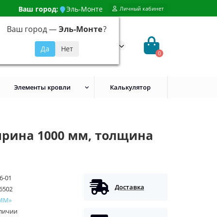
Ваш город:
Эль-Монте
Личный кабинет
Ваш город —
Эль-Монте
?
99) 648-92-94
@evroshtaketnikmoskva.ru
0
Элементы кровли
Калькулятор
ирина 1000 мм, толщина
6-01
Доставка
6502
ММ»
аличии