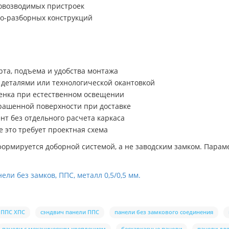
ровозводимых пристроек
но-разборных конструкций
рта, подъема и удобства монтажа
деталями или технологической окантовкой
тенка при естественном освещении
крашенной поверхности при доставке
нт без отдельного расчета каркаса
е это требует проектная схема
формируется доборной системой, а не заводским замком. Парамет
ли без замков, ППС, металл 0,5/0,5 мм.
ППС ХПС
сэндвич панели ППС
панели без замкового соединения
панели с механическим креплением
бескаркасные панели
панели дл