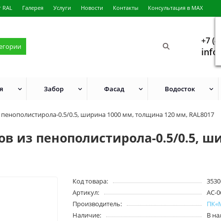
г RAL
Галерея
Услуги
Новости
Контакты
Консультация в MAX
+7 (4
тегории
info
я
Забор
Фасад
Водосток
 пенополистирола-0.5/0.5, ширина 1000 мм, толщина 120 мм, RAL8017
в из пенополистирола-0.5/0.5, ш
Код товара:
3530
Артикул:
AC-0
Производитель:
ПК«
Наличие:
В н