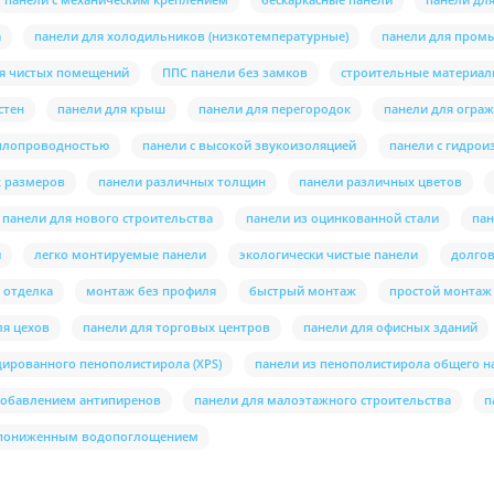
а
панели для холодильников (низкотемпературные)
панели для пром
ля чистых помещений
ППС панели без замков
строительные материа
стен
панели для крыш
панели для перегородок
панели для огра
еплопроводностью
панели с высокой звукоизоляцией
панели с гидрои
х размеров
панели различных толщин
панели различных цветов
панели для нового строительства
панели из оцинкованной стали
пан
и
легко монтируемые панели
экологически чистые панели
долго
 отделка
монтаж без профиля
быстрый монтаж
простой монтаж
ля цехов
панели для торговых центров
панели для офисных зданий
дированного пенополистирола (XPS)
панели из пенополистирола общего н
добавлением антипиренов
панели для малоэтажного строительства
п
 пониженным водопоглощением