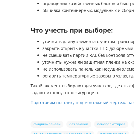
ограждения хозяйственных блоков и быст
обшивка контейнерных, модульных и сбор
Что учесть при выборе:
уточнить длину элемента с учетом транспо
закрыть открытые участки ППС доборными 
не смешивать партии RAL без контроля от
уточнить, нужна ли защитная пленка на о
не использовать панель как несущий элеме
оставить температурные зазоры в узлах, гд
Такой элемент выбирают для участков, где стык 
задают итоговую конфигурацию.
Подготовим поставку под монтажный чертеж: пане
сэндвич-панели
без замков
пенополистирол
панели с прижимным креплением
панели на клею