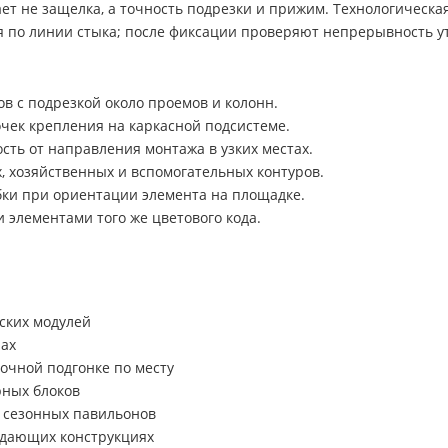
ает не защелка, а точность подрезки и прижим. Технологическа
 по линии стыка; после фиксации проверяют непрерывность ут
ов с подрезкой около проемов и колонн.
чек крепления на каркасной подсистеме.
сть от направления монтажа в узких местах.
 хозяйственных и вспомогательных контуров.
ки при ориентации элемента на площадке.
 элементами того же цветового кода.
ских модулей
нах
точной подгонке по месту
рных блоков
 сезонных павильонов
ждающих конструкциях