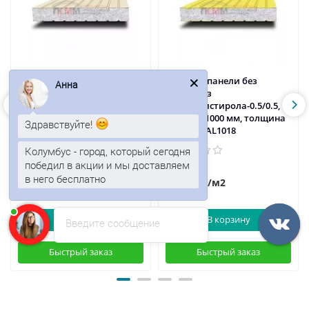
Сэндвич-панели без
Сэндвич-панели без
Анна
замков из
замков из
пенополистирола-0.5/0.5,
пенополистирола-0.5/0.5,
ширина 1000 мм, толщина
ширина 1000 мм, толщина
Здравствуйте!
175 мм, RAL1015
175 мм, RAL1018
Колумбус - город, который сегодня
победил в акции и мы доставляем
в него бесплатно
1863р.
1881р.
/м2
/м2
В корзину
В корзину
Введите сообщение
Быстрый заказ
Быстрый заказ