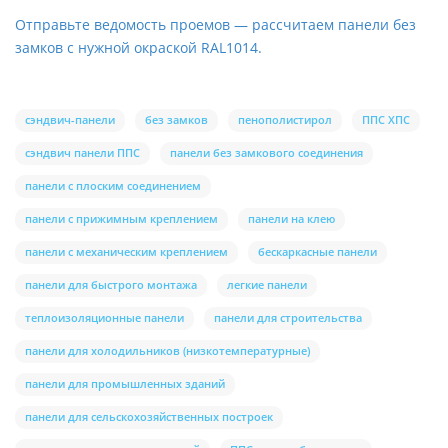
Отправьте ведомость проемов — рассчитаем панели без
замков с нужной окраской RAL1014.
сэндвич-панели
без замков
пенополистирол
ППС ХПС
сэндвич панели ППС
панели без замкового соединения
панели с плоским соединением
панели с прижимным креплением
панели на клею
панели с механическим креплением
бескаркасные панели
панели для быстрого монтажа
легкие панели
теплоизоляционные панели
панели для строительства
панели для холодильников (низкотемпературные)
панели для промышленных зданий
панели для сельскохозяйственных построек