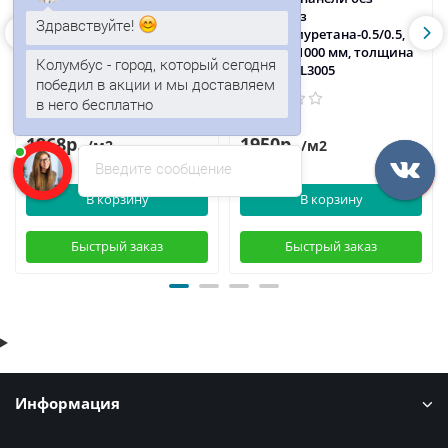
замков из
замков из
Здравствуйте!
пенополиуретана-0.5/0.5,
пенополиуретана-0.5/0.5,
ширина 1000 мм, толщина
ширина 1000 мм, толщина
Колумбус - город, который сегодня
40 мм, RAL2004
40 мм, RAL3005
победил в акции и мы доставляем
в него бесплатно
1968р.
1950р.
/м2
/м2
Введите сообщение
В корзину
В корзину
Быстрый заказ
Быстрый заказ
Информация