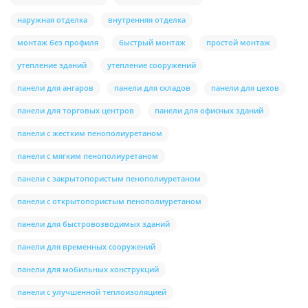
наружная отделка
внутренняя отделка
монтаж без профиля
быстрый монтаж
простой монтаж
утепление зданий
утепление сооружений
панели для ангаров
панели для складов
панели для цехов
панели для торговых центров
панели для офисных зданий
панели с жестким пенополиуретаном
панели с мягким пенополиуретаном
панели с закрытопористым пенополиуретаном
панели с открытопористым пенополиуретаном
панели для быстровозводимых зданий
панели для временных сооружений
панели для мобильных конструкций
панели с улучшенной теплоизоляцией