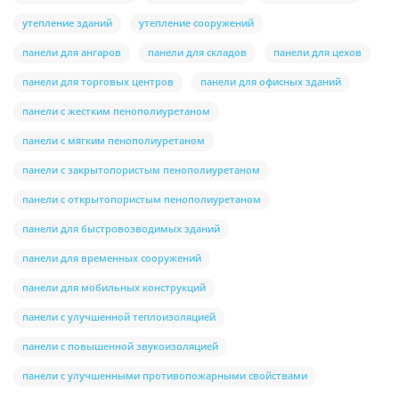
утепление зданий
утепление сооружений
панели для ангаров
панели для складов
панели для цехов
панели для торговых центров
панели для офисных зданий
панели с жестким пенополиуретаном
панели с мягким пенополиуретаном
панели с закрытопористым пенополиуретаном
панели с открытопористым пенополиуретаном
панели для быстровозводимых зданий
панели для временных сооружений
панели для мобильных конструкций
панели с улучшенной теплоизоляцией
панели с повышенной звукоизоляцией
панели с улучшенными противопожарными свойствами