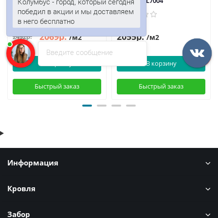
50 мм, RAL6002
50 мм, RAL7004
Колумбус - город, который сегодня
победил в акции и мы доставляем
в него бесплатно
2069р.
2055р.
2492р.
/м2
/м2
Введите сообщение
В корзину
В корзину
Быстрый заказ
Быстрый заказ
Информация
Кровля
Забор