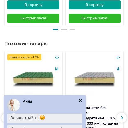
В корзину
В корзину
Быстрый заказ
Быстрый заказ
Похожие товары
Ваша скидка: -17%
Анна
Сэндвич-панели без
Сэндвич-панели без
замков из
замков из
Здравствуйте!
пенополиуретана-0.5/0.5,
пенополиуретана-0.5/0.5,
ширина 1000 мм, толщина
ширина 1000 мм, толщина