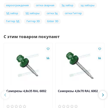
евроограждения
сетка сварная
3д забор
зд заборы
3Д забор
3Д заборы
сетка 3д
сетка Гиттер
Гиттер 3Д
Гиттер 3D
Gitter 3D
С этим товаром покупают
Саморезы 4,8х35 RAL 6002
Саморезы 4,8х70 RAL 6002