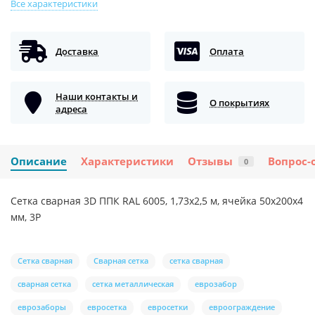
Все характеристики
Доставка
Оплата
Наши контакты и
О покрытиях
адреса
Описание
Характеристики
Отзывы
Вопрос-
0
Сетка сварная 3D ППК RAL 6005, 1,73x2,5 м, ячейка 50x200x4
мм, 3Р
Сетка сварная
Сварная сетка
сетка сварная
сварная сетка
сетка металлическая
еврозабор
еврозаборы
евросетка
евросетки
евроограждение