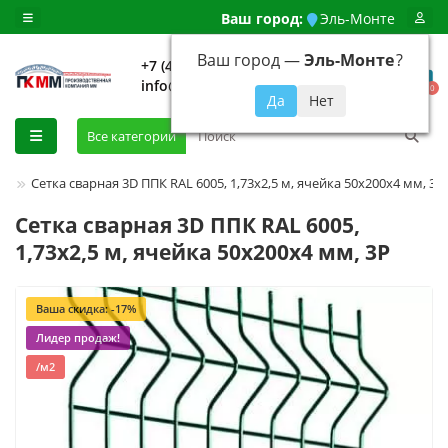
Ваш город:
Эль-Монте
Ваш город —
Эль-Монте
?
+7 (499) 648-92-94
info@evroshtaketnikmoskva.ru
0
Все категории
Сетка сварная 3D ППК RAL 6005, 1,73x2,5 м, ячейка 50x200x4 мм, 3Р
Сетка сварная 3D ППК RAL 6005,
1,73x2,5 м, ячейка 50x200x4 мм, 3Р
Ваша скидка: -17%
Лидер продаж!
/м2