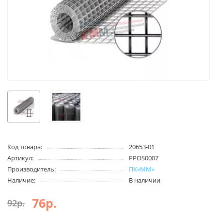
Код товара:
20653-01
Артикул:
PPOS0007
Производитель:
ПК«ММ»
Наличие:
В наличии
76р.
92р.