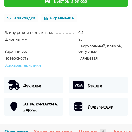
Быстрый заказ
В закладки
В сравнение
Длину режем под заказ, м.
0,5 - 4
Ширина, мм
95
Закругленный, прямой,
Верхний рез
фигурный
Поверхность
Глянцевая
Все характеристики
Доставка
Оплата
Наши контакты и
О покрытиях
адреса
Описание
Характеристики
Отзывы
Вопрос-
0