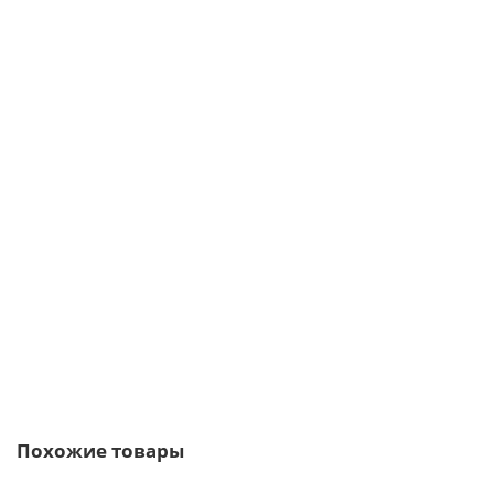
/пог.м
Перфорированная полоса К107 40x2000-3 мм, оцинкованная
143р.
173р.
В корзину
Быстрый заказ
Похожие товары