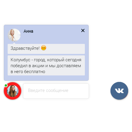
Евроштакетник ECON-O 16,5х99-0,5 RAL8017 PURMAN
117р.
Анна
В корзину
Здравствуйте!
Быстрый заказ
Колумбус - город, который сегодня
победил в акции и мы доставляем
Ваша скидка: -17%
в него бесплатно
/пог.м
Введите сообщение
Евроштакетник ECON-O 16,5х99-0,5 RAL9005 PURMAN