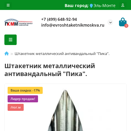
Ваш город:
Эль-Монте
+7 (499) 648-92-94
info@evroshtaketnikmoskva.ru
0
Штакетник металлический антивандальный "Пика".
Штакетник металлический
антивандальный "Пика".
Ваша скидка: -17%
Лидер продаж!
/пог.м