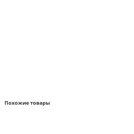
Винтовая свая 133 мм длина: 4000 мм
6135р.
В корзину
Быстрый заказ
Похожие товары
/пог.м