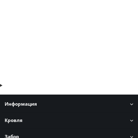
Штакетник металлический П-образный стандартный 125мм,
0,5 мм
52р.
63р.
В корзину
Быстрый заказ
Информация
Кровля
Забор