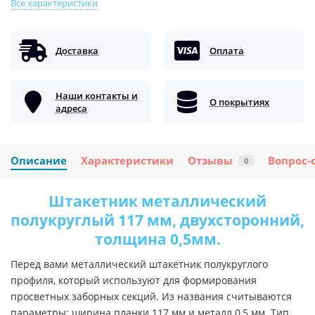
Все характеристики
Доставка
Оплата
Наши контакты и
О покрытиях
адреса
Описание
Характеристики
Отзывы
Вопрос-
0
Штакетник металлический
полукруглый 117 мм, двухсторонний,
толщина 0,5мм.
Перед вами металлический штакетник полукруглого
профиля, который используют для формирования
просветных заборных секций. Из названия считываются
параметры: ширина планки 117 мм и металл 0,5 мм. Тип