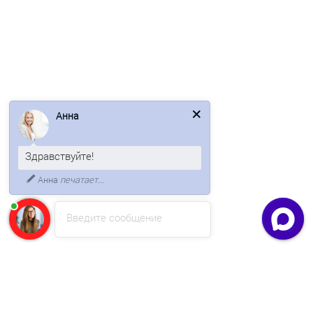
Штакетник металлический П-образный широкий 115мм,
0,5мм
45р.
В корзину
Анна
Быстрый заказ
Здравствуйте!
Анна
печатает...
Ваша скидка: -17%
Лидер продаж!
Введите сообщение
/пог.м