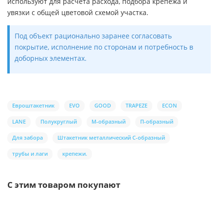
используют для расчёта расхода, подбора крепежа и
увязки с общей цветовой схемой участка.
Под объект рационально заранее согласовать
покрытие, исполнение по сторонам и потребность в
доборных элементах.
Евроштакетник
EVO
GOOD
TRAPEZE
ECON
LANE
Полукруглый
М-образный
П-образный
Для забора
Штакетник металлический С-образный
трубы и лаги
крепежи.
С этим товаром покупают
Ваша скидка: -17%