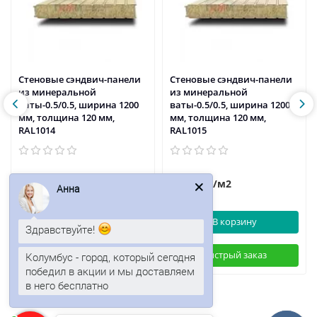
Стеновые сэндвич-панели
Стеновые сэндвич-панели
из минеральной
из минеральной
ваты-0.5/0.5, ширина 1200
ваты-0.5/0.5, ширина 1200
мм, толщина 120 мм,
мм, толщина 120 мм,
RAL1014
RAL1015
1829р.
1833р.
2204р.
/м2
/м2
Анна
В корзину
В корзину
Здравствуйте!
Быстрый заказ
Быстрый заказ
Колумбус - город, который сегодня
победил в акции и мы доставляем
в него бесплатно