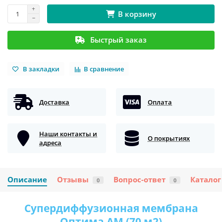
В корзину
Быстрый заказ
В закладки
В сравнение
Доставка
Оплата
Наши контакты и
О покрытиях
адреса
Описание
Отзывы
Вопрос-ответ
Каталог
0
0
Супердиффузионная мембрана
Оптима АМ (70 м2)