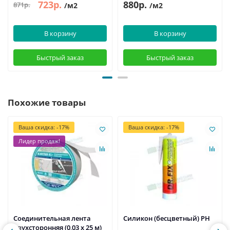
723р.
880р.
871р.
/м2
/м2
В корзину
В корзину
Быстрый заказ
Быстрый заказ
Похожие товары
Ваша скидка: -17%
Ваша скидка: -17%
Лидер продаж!
Соединительная лента
Силикон (бесцветный) PH
двухсторонняя (0,03 х 25 м)