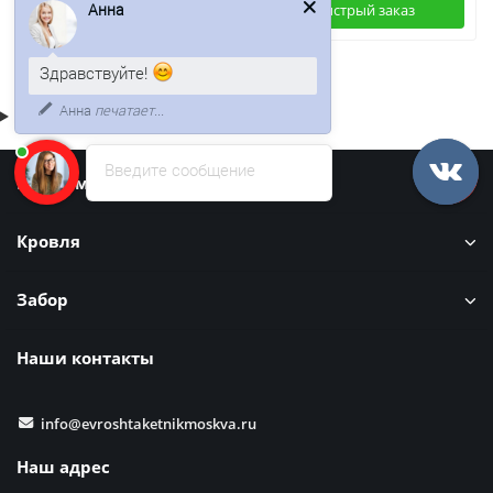
Анна
Быстрый заказ
Быстрый заказ
Здравствуйте!
Анна
печатает...
Введите сообщение
Информация
Кровля
Забор
Наши контакты
info@evroshtaketnikmoskva.ru
Наш адрес