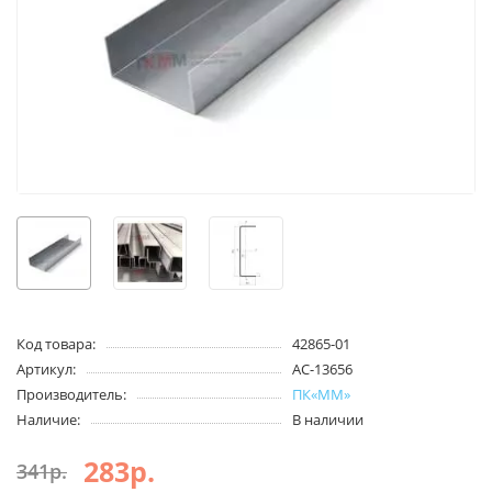
Код товара:
42865-01
Артикул:
AC-13656
Производитель:
ПК«ММ»
Наличие:
В наличии
283р.
341р.