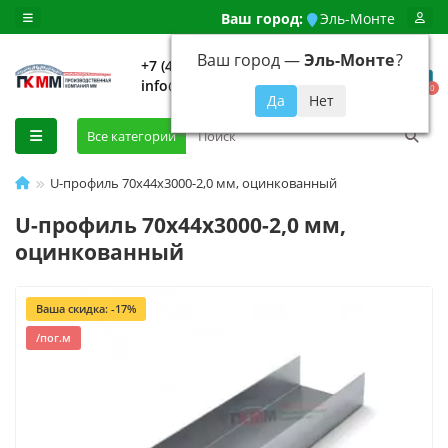
Ваш город:
Эль-Монте
Ваш город —
Эль-Монте
?
+7 (499) 648-92-94
info@evroshtaketnikmoskva.ru
0
Все категории
U-профиль 70x44x3000-2,0 мм, оцинкованный
U-профиль 70x44x3000-2,0 мм,
оцинкованный
Ваша скидка: -17%
/пог.м