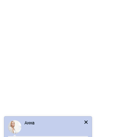
2319р.
2794р.
В корзину
Быстрый заказ
/м2
Угловая сэндвич-панель вертикальная из минеральной
ваты-0.5/0.5, ширина 1000 мм, толщина 180 мм, RAL7024
Анна
2322р.