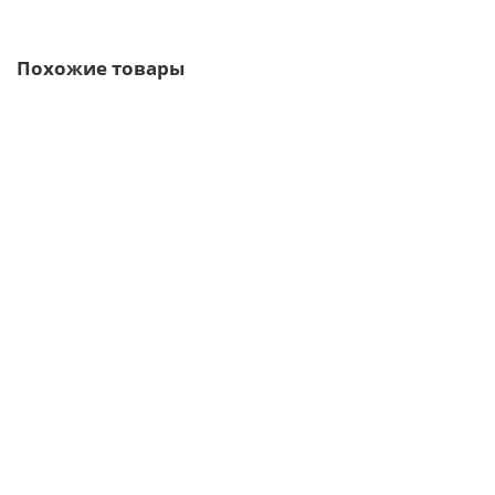
Похожие товары
/м2
Угловая сэндвич-панель вертикальная из минеральной
ваты-0.5/0.5, ширина 1000 мм, толщина 80 мм, RAL5005
1917р.
В корзину