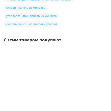
сэндвич панель из минваты
угловая сэндвич панель из минваты
сэндвич панель из минваты угловая
С этим товаром покупают
Ваша скидка: -17%
/шт
Воронка выпускная D125/100-0.6 Пластизол двухсторонний
RAL6005