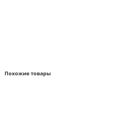
мм, RAL6002
1697р.
В корзину
Быстрый заказ
Похожие товары
/м2