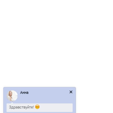
Угловая сэндвич-панель вертикальная из
пенополиизоцианурата-0.5/0.5, ширина 1000 мм, толщина 50
мм, RAL5005
2218р.
2672р.
В корзину
Быстрый заказ
/м2
Анна
Здравствуйте!
Колумбус - город, который сегодня