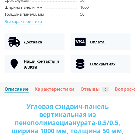
Срок службы
50
Ширина панели, мм
1000
Толщина панели, мм
50
Все характеристики
Доставка
Оплата
Наши контакты и
О покрытиях
адреса
Описание
Характеристики
Отзывы
Вопрос-
0
Угловая сэндвич-панель
вертикальная из
пенополиизоцианурата-0.5/0.5,
ширина 1000 мм, толщина 50 мм,