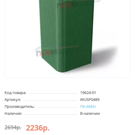
Код товара:
19624-01
Артикул:
WUSP0489
Производитель:
ПК«ММ»
Наличие:
В наличии
2236р.
2694р.