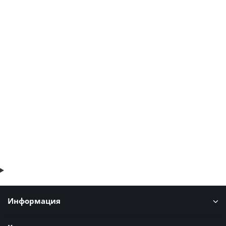
Угловая сэндвич-панель вертикальная из
пенополиизоцианурата-0.5/0.5, ширина 1000 мм, толщина 50
мм, RAL9002
2236р.
2694р.
В корзину
Быстрый заказ
Информация