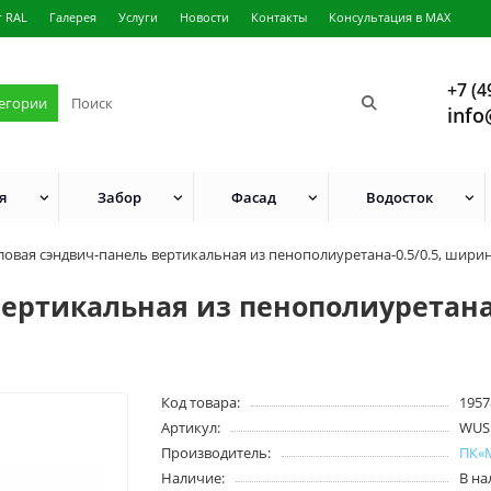
г RAL
Галерея
Услуги
Новости
Контакты
Консультация в MAX
+7 (4
тегории
info
я
Забор
Фасад
Водосток
ловая сэндвич-панель вертикальная из пенополиуретана-0.5/0.5, ширин
ертикальная из пенополиуретана-
Код товара:
1957
Артикул:
WUS
Производитель:
ПК«
Наличие:
В н