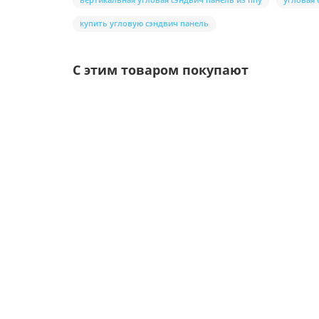
купить угловую сэндвич панель
С этим товаром покупают
/шт
Воронка выпускная D125/100-0.6 Пластизол дв
Цвет покрытия:
Толщина металла, мм: