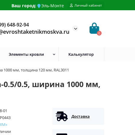
Ваш город:
Эль-Монте
Личный кабинет
99) 648-92-94
@evroshtaketnikmoskva.ru
0
Элементы кровли
Калькулятор
а 1000 мм, толщина 120 мм, RAL3011
0.5/0.5, ширина 1000 мм,
8-01
Доставка
P0443
ММ»
аличии