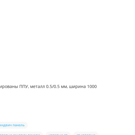
ированы ППУ, металл 0.5/0.5 мм, ширина 1000
сэндвич панель
гловые сэндвич панели
угловые сп
сп угловые