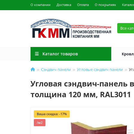
О компании
Доставка
Оплата
О покрытиях
Катало
Все ка
Каталог товаров
Кровл
Сэндвич панели
Угловые сэндвич панели
Уг
Угловая сэндвич-панель в
толщина 120 мм, RAL3011
Ваша скидка: -17%
/м2