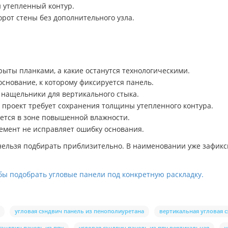
й утепленный контур.
орот стены без дополнительного узла.
рыты планками, а какие останутся технологическими.
основание, к которому фиксируется панель.
 нащельники для вертикального стыка.
 проект требует сохранения толщины утепленного контура.
дется в зоне повышенной влажности.
лемент не исправляет ошибку основания.
 нельзя подбирать приблизительно. В наименовании уже зафикс
бы подобрать угловые панели под конкретную раскладку.
угловая сэндвич панель из пенополиуретана
вертикальная угловая 
сэндвич панель из ппу
угловая сэндвич панель из ппу вертикальная
у