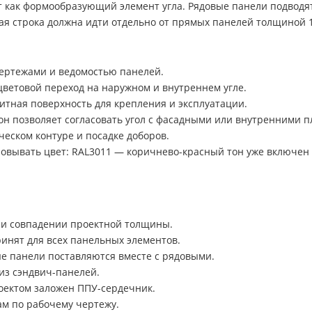
 как формообразующий элемент угла. Рядовые панели подводят
ая строка должна идти отдельно от прямых панелей толщиной 
чертежами и ведомостью панелей.
ветовой переход на наружном и внутреннем угле.
итная поверхность для крепления и эксплуатации.
н позволяет согласовать угол с фасадными или внутренними п
еском контуре и посадке доборов.
ровывать цвет: RAL3011 — коричнево-красный тон уже включен
ри совпадении проектной толщины.
ринят для всех панельных элементов.
ые панели поставляются вместе с рядовыми.
из сэндвич-панелей.
оектом заложен ППУ-сердечник.
м по рабочему чертежу.