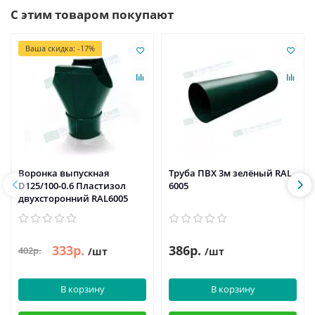
С этим товаром покупают
Ваша скидка: -17%
Воронка выпускная
Труба ПВХ 3м зелёный RAL
D125/100-0.6 Пластизол
6005
двухсторонний RAL6005
333р.
386р.
402р.
/шт
/шт
В корзину
В корзину