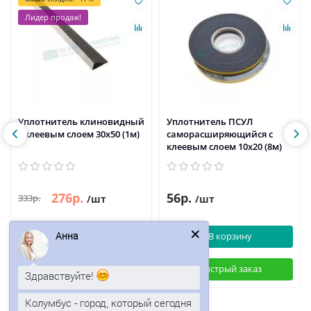
Лидер продаж!
Уплотнитель клиновидный
Уплотнитель ПСУЛ
с клеевым слоем 30х50 (1м)
саморасширяющийся с
клеевым слоем 10х20 (8м)
276р.
56р.
333р.
/шт
/шт
Анна
В корзину
В корзину
Быстрый заказ
Быстрый заказ
Здравствуйте!
Колумбус - город, который сегодня