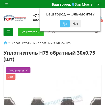
Ваш город:
Эль-Монте
Ваш город —
Эль-Монте
?
+7 (499) 648-92-94
info@evroshtaketnikmoskva.ru
0
Все категории
Уплотнитель Н75 обратный 30х0,75 (шт)
Уплотнитель Н75 обратный 30х0,75
(шт)
Лидер продаж!
/шт