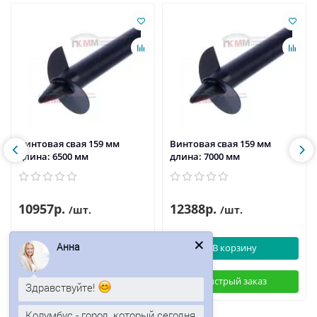
Винтовая свая 159 мм
Винтовая свая 159 мм
длина: 6500 мм
длина: 7000 мм
10957р.
12388р.
/шт.
/шт.
Анна
В корзину
В корзину
Быстрый заказ
Быстрый заказ
Здравствуйте!
Колумбус - город, который сегодня