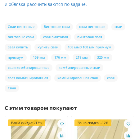
и обвязка рассчитываются по задаче.
Сваи винтовые
Винтовые сваи
сваи винтовые
сваи
винтовые сваи
свая винтовая
винтовая свая
свая купить
купить сваи
108 мм0 108 мм премиум
премиум
159 мм
176 мм
219 мм
325 мм
сваи комбинированные
комбинированные сваи
свая комбинированная
комбинированная свая
свая
Свая
С этим товаром покупают
Ваша скидка: -17%
Ваша скидка: -17%