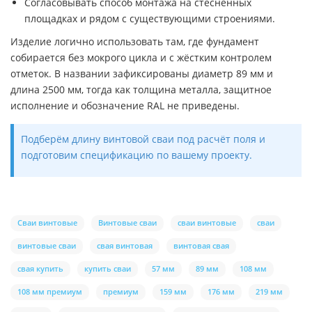
Согласовывать способ монтажа на стеснённых
площадках и рядом с существующими строениями.
Изделие логично использовать там, где фундамент
собирается без мокрого цикла и с жёстким контролем
отметок. В названии зафиксированы диаметр 89 мм и
длина 2500 мм, тогда как толщина металла, защитное
исполнение и обозначение RAL не приведены.
Подберём длину винтовой сваи под расчёт поля и
подготовим спецификацию по вашему проекту.
Сваи винтовые
Винтовые сваи
сваи винтовые
сваи
винтовые сваи
свая винтовая
винтовая свая
свая купить
купить сваи
57 мм
89 мм
108 мм
108 мм премиум
премиум
159 мм
176 мм
219 мм