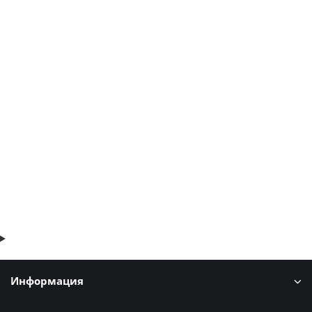
Калитка Жалюзи 1,68х1 RR32 без заполнения
25085р.
В корзину
Быстрый заказ
Информация