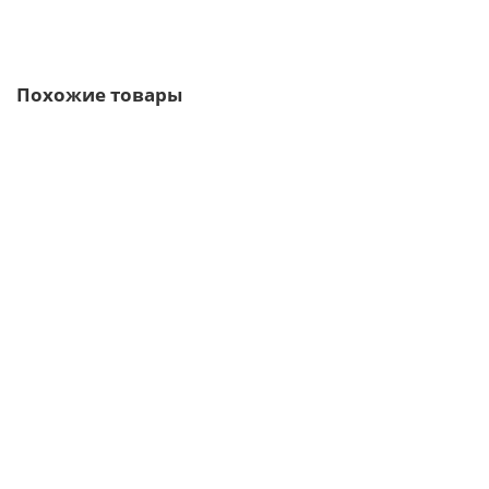
Быстрый заказ
Похожие товары
Ваша скидка: -17%
/шт
Ворота Жалюзи 2,0х4,0 RAL 7024 без заполнения
68372р.
82376р.
В корзину