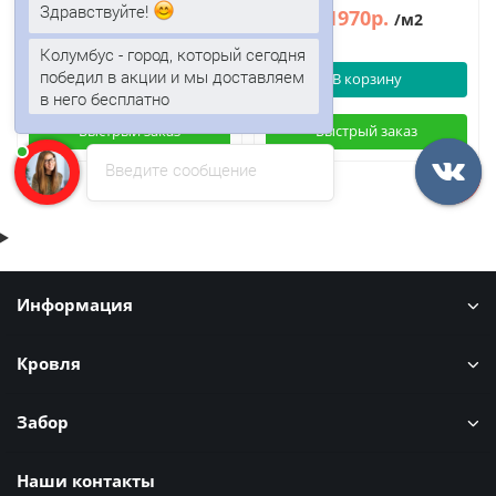
Здравствуйте!
1951р.
1970р.
2351р.
2373р.
/м2
/м2
Колумбус - город, который сегодня
победил в акции и мы доставляем
В корзину
В корзину
в него бесплатно
Быстрый заказ
Быстрый заказ
Введите сообщение
Информация
Кровля
Забор
Наши контакты