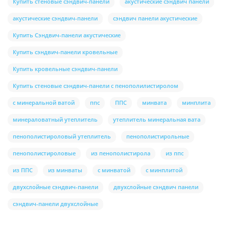
Купить стеновые сэндвич-панели
акустические сэндвич панели
акустические сэндвич-панели
сэндвич панели акустические
Купить Сэндвич-панели акустические
Купить сэндвич-панели кровельные
Купить кровельные сэндвич-панели
Купить стеновые сэндвич-панели с пенополилистиролом
с минеральной ватой
ппс
ППС
минвата
минплита
минераловатный утеплитель
утеплитель минеральная вата
пенополистироловый утеплитель
пенополистирольные
пенополистироловые
из пенополистирола
из ппс
из ППС
из минваты
с минватой
с минплитой
двухслойные сэндвич-панели
двухслойные сэндвич панели
сэндвич-панели двухслойные