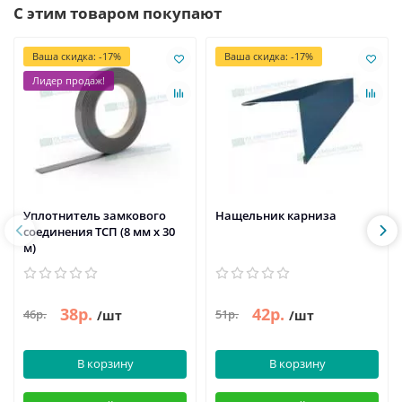
С этим товаром покупают
Ваша скидка: -17%
Ваша скидка: -17%
Лидер продаж!
Уплотнитель замкового
Нащельник карниза
соединения ТСП (8 мм х 30
м)
38р.
42р.
46р.
51р.
/шт
/шт
В корзину
В корзину