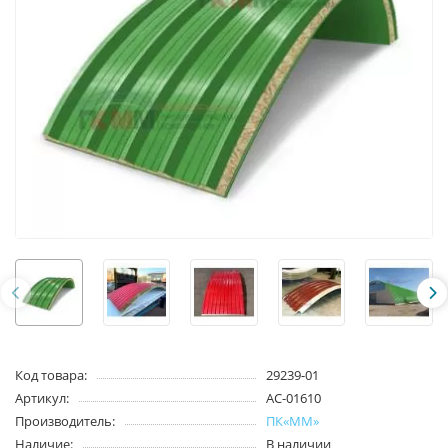
Код товара:
29239-01
Артикул:
AC-01610
Производитель:
ПК«ММ»
Наличие:
В наличии