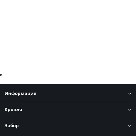
ширина 1000 мм, толщина 100 мм, RAL5005
2 отзыва
1396р.
1682р.
В корзину
Быстрый заказ
Информация
Кровля
Забор