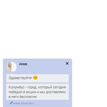
Двухслойные сэндвич-панели из минеральной ваты-0.5,
ширина 1000 мм, толщина 100 мм, RAL7004
3 отзыва
1400р.
В корзину
Быстрый заказ
/м2
Анна
Здравствуйте!
Колумбус - город, который сегодня
победил в акции и мы доставляем
в него бесплатно
Анна
печатает...
Двухслойные сэндвич-панели из минеральной ваты-0.5,