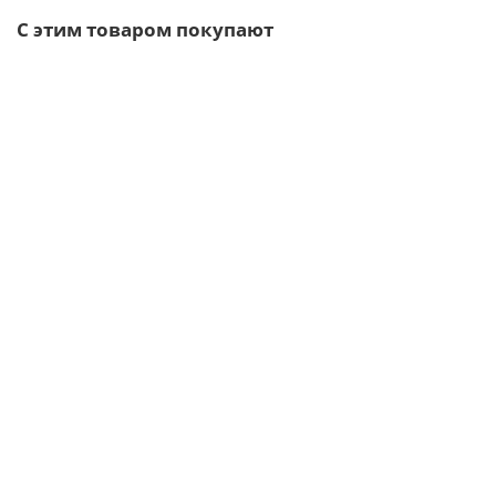
С этим товаром покупают
Ваша скидка: -17%
/шт
Воронка выпускная D150/100-0.6 Пластизол двухсторонний
RAL9010
346р.
417р.
В корзину