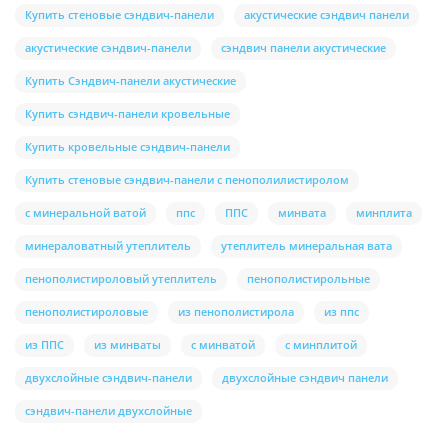
Купить стеновые сэндвич-панели
акустические сэндвич панели
акустические сэндвич-панели
сэндвич панели акустические
Купить Сэндвич-панели акустические
Купить сэндвич-панели кровельные
Купить кровельные сэндвич-панели
Купить стеновые сэндвич-панели с пенополилистиролом
с минеральной ватой
ппс
ППС
минвата
минплита
минераловатный утеплитель
утеплитель минеральная вата
пенополистироловый утеплитель
пенополистирольные
пенополистироловые
из пенополистирола
из ппс
из ППС
из минваты
с минватой
с минплитой
двухслойные сэндвич-панели
двухслойные сэндвич панели
сэндвич-панели двухслойные