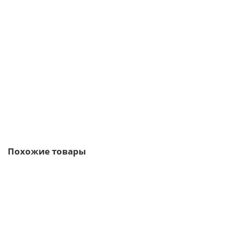
Угловой элемент линия "Светлые холмы" Дерри Брик 386-45 с
расшивкой 1 см.
1059р.
В корзину
Быстрый заказ
Похожие товары
/м2